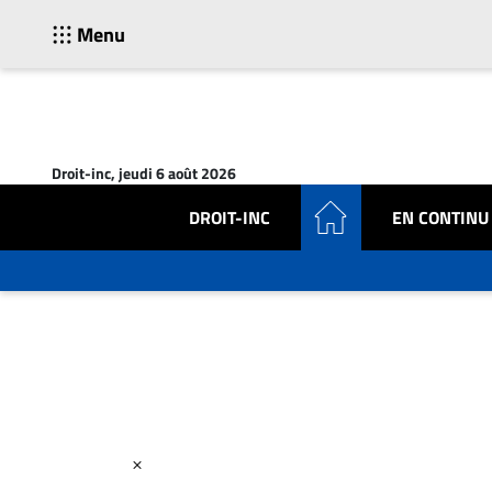
Menu
ACTUALITÉS
Accueil
Droit-inc, jeudi 6 août 2026
En
Continu
DROIT-INC
EN CONTINU
Nominations
Bureaux
Conseillers
Juridiques
Campus
Carrière
Archives
CARRIÈRE