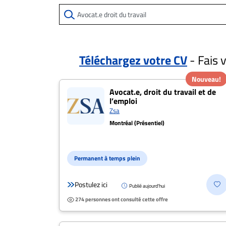
ET
EMPLOIS
AVOCATS
Téléchargez votre CV
- Fais 
ET
Nouveau!
50 offres pour "Avoc
JURISTES
Avocat.e, droit du travail et de
l’emploi
Offres
Zsa
d'emploi
Montréal (Présentiel)
Formation
Continue
Métiers
Permanent à temps plein
Scoop?
Postulez ici
Publié aujourd'hui
CABINETS
274 personnes ont consulté cette offre
ET
ENTREPRISES
Postulez