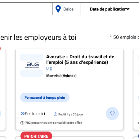
Date de publication
Depuis 24h
Prof
venir les employeurs à toi
* 50 emplois 
Depuis 2 jours
Date de publicatio
at.e droit du travail" à Be
Depuis 5 jours
Avocat.e - Droit du travail et de
l’emploi (5 ans d’expérience)
Blg
Salaire: Tou
Depuis 15 jours
Montréal (Hybride)
Toutes les offres
Dis
Permanent à temps plein
Type 
Postulez ici
Publié il y a 20 jours
782 personnes ont consulté cette offre
Présentiel
Postulez
PRIORITAIRE