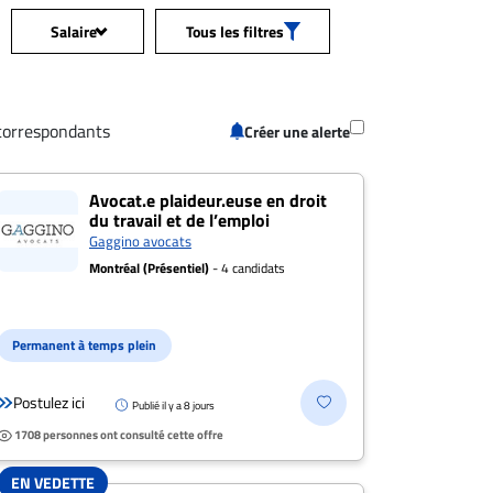
Salaire
Tous les filtres
Tous les
ession
+
salaires
correspondants
Créer une alerte
n: Toutes les offres
+
50 000$+
loeil
Avocat.e plaideur.euse en droit
du travail et de l’emploi
70 000$+
Gaggino avocats
s les salaires
+
Montréal (Présentiel)
- 4 candidats
90 000$+
tance
+
120 000$+
Permanent à temps plein
150 000$+
de poste
+
Postulez ici
Publié il y a 8 jours
1708 personnes ont consulté cette offre
200 000$+
/Télétravail
+
Postulez
EN VEDETTE