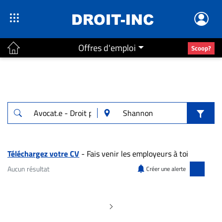
Offres d'emploi
Scoop?
ACTUALITÉS
Accueil
En
Continu
Nominations
Bureaux
Téléchargez votre CV
- Fais venir les employeurs à toi
Conseillers
Aucun résultat
Créer une alerte
Juridiques
Aucun résultat pour "Avocat.e - Droit péna
Campus
Carrière