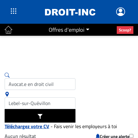
Offres d'emploi
Scoop?
ACTUALITÉS
Accueil
En
Continu
Nominations
Bureaux
Conseillers
Juridiques
Campus
Carrière
Téléchargez votre CV
- Fais venir les employeurs à toi
Archives
Aucun résultat
Créer une alerte