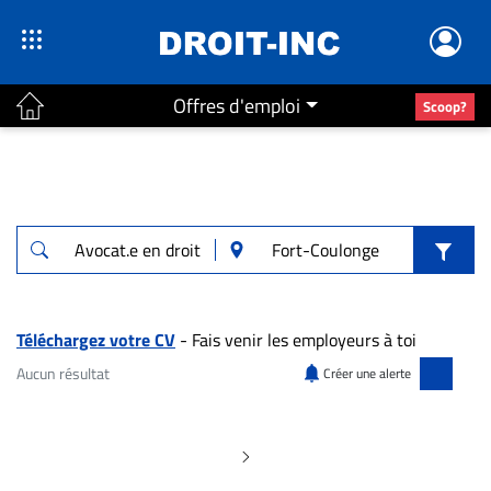
Offres d'emploi
Scoop?
ACTUALITÉS
Accueil
En
Continu
Nominations
Bureaux
Téléchargez votre CV
- Fais venir les employeurs à toi
Conseillers
Aucun résultat
Créer une alerte
Juridiques
Aucun résultat pour "Avocat.e en droit co
Campus
Carrière