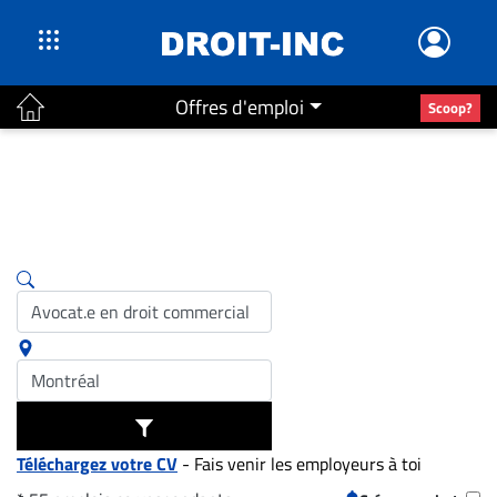
Offres d'emploi
Scoop?
ACTUALITÉS
Accueil
En
Continu
Nominations
Bureaux
Conseillers
Juridiques
Campus
Carrière
Téléchargez votre CV
- Fais venir les employeurs à toi
Archives