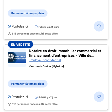
Permanent à temps plein
Postulez ici
Publié il y a 31 jours
518 personnes ont consulté cette offre
EN VEDETTE
Notaire en droit immobilier commercial et
financement d’entreprises - Ville de
Vaudreuil-Dorion
Employeur confidentiel
Vaudreuil-Dorion (Hybride)
Permanent à temps plein
Postulez ici
Publié il y a 7 jours
813 personnes ont consulté cette offre