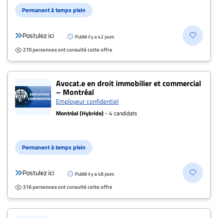
ENTREPRISES
Permanent à temps plein
Espace
Postulez ici
entreprises
Publié il y a 42 jours
270 personnes ont consulté cette offre
Page
entreprises
Publier
Avocat.e en droit immobilier et commercial
un
– Montréal
Employeur confidentiel
emploi
Montréal (Hybride)
- 4 candidats
Publicité
Solutions de
recrutements
Permanent à temps plein
TROUVEZ-
Postulez ici
Publié il y a 48 jours
NOUS
316 personnes ont consulté cette offre
Nous
joindre