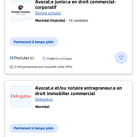
Avocat.e junior.e en droit commercial-
corporatif
À
Dionne schulze
propos
Montréal (Hybride)
- 16 candidats
Infolettre
S’abonner
Permanent à temps plein
FAQ
Politique de
Postulez ici
Publié il y a 45 jours
confidentialité
2145 personnes ont consulté cette offre
Avocat.e et/ou notaire entrepreneur.e en
droit immobilier commercial
Delegatus
Montréal
Permanent à temps plein