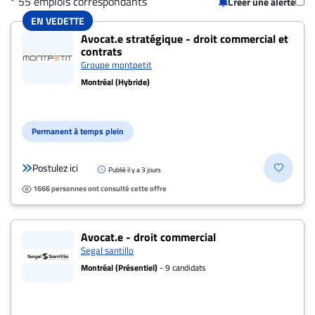
* 55 emplois correspondants
Créer une alerte
CARRIÈRE
EN VEDETTE
55 offres pour "Avocat.e en droit commerc
ET
Avocat.e stratégique - droit commercial et
contrats
EMPLOIS
Groupe montpetit
Montréal (Hybride)
AVOCATS
ET
Permanent à temps plein
JURISTES
Offres
Postulez ici
Publié il y a 3 jours
d'emploi
1666 personnes ont consulté cette offre
Formation
Continue
Avocat.e - droit commercial
Métiers
Segal santillo
Scoop?
Montréal (Présentiel)
- 9 candidats
CABINETS
ET