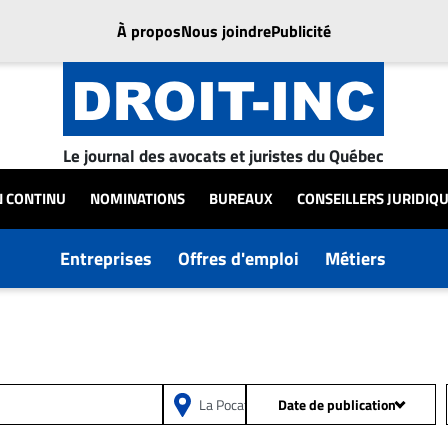
À propos
Nous joindre
Publicité
Le journal des avocats et juristes du Québec
N CONTINU
NOMINATIONS
BUREAUX
CONSEILLERS JURIDIQ
Entreprises
Offres d'emploi
Métiers
Date de publication
Depuis 24h