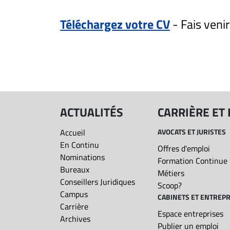
ET
Téléchargez votre CV
- Fais veni
EMPLOIS
Aucun résultat pour
AVOCATS
ET
JURISTES
ACTUALITÉS
CARRIÈRE ET
Offres
d'emploi
Accueil
AVOCATS ET JURISTES
Formation
En Continu
Offres d'emploi
Continue
Nominations
Formation Continue
Métiers
Bureaux
Métiers
Conseillers Juridiques
Scoop?
Scoop?
Campus
CABINETS ET ENTREPR
CABINETS
Carrière
Espace entreprises
ET
Archives
Publier un emploi
ENTREPRISES