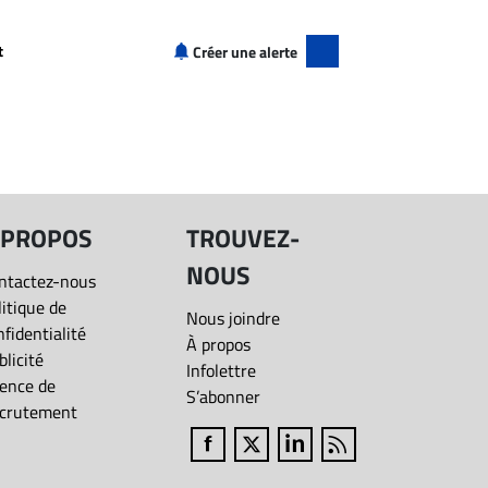
+
50 000$+
70 000$+
t
Créer une alerte
+
90 000$+
120 000$+
tif" à La Pocatière
150 000$+
+
200 000$+
+
 PROPOS
TROUVEZ-
NOUS
+
ntactez-nous
litique de
Nous joindre
nfidentialité
+
À propos
blicité
Infolettre
ence de
S’abonner
crutement
Fermer