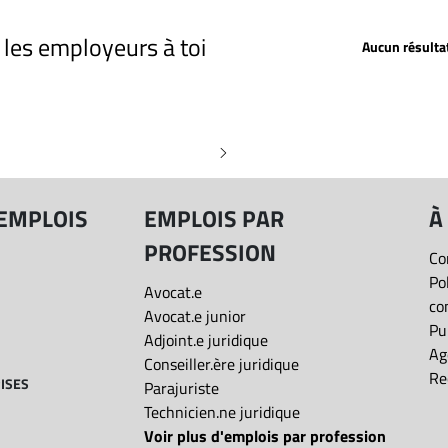
Profession
Depuis 2 jours
Depuis 5 jours
r les employeurs à toi
Aucun résulta
Depuis 15 jours
Date de publication: Toutes les offres
Toutes les offres
 "Avocat.e en droit corpora
Salaire: Tous les salaires
Distance
 EMPLOIS
EMPLOIS PAR
À
PROFESSION
Co
Type de poste
Po
Avocat.e
co
Avocat.e junior
Présentiel/Télétravail
Pu
Adjoint.e juridique
Ag
Conseiller.ère juridique
Re
ISES
Parajuriste
Réinitialiser
Technicien.ne juridique
Voir plus d'emplois par profession