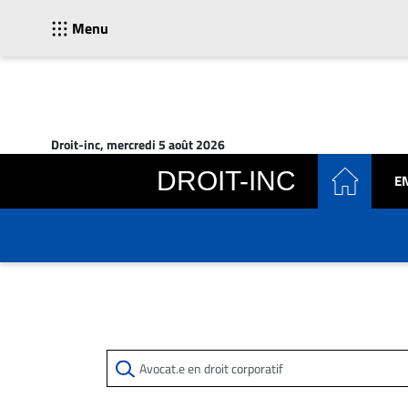
Menu
ACTUALITÉS
Accueil
Droit-inc, mercredi 5 août 2026
En
DROIT-INC
E
Continu
Nominations
Bureaux
Conseillers
Juridiques
Campus
Carrière
Archives
CARRIÈRE