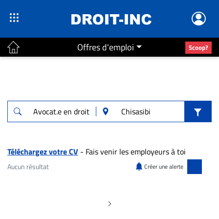
Offres d'emploi
Scoop?
ACTUALITÉS
Accueil
En
Continu
Nominations
Bureaux
Téléchargez votre CV
- Fais venir les employeurs à toi
Conseillers
Aucun résultat
Créer une alerte
Juridiques
Aucun résultat pour "Avocat.e en droit des
Campus
Carrière