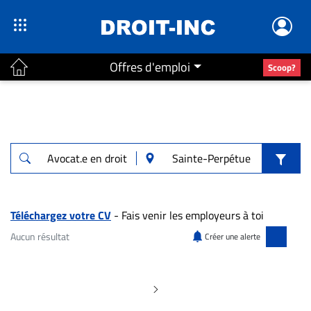
Offres d'emploi
Scoop?
ACTUALITÉS
Accueil
En
Continu
Nominations
Bureaux
Téléchargez votre CV
- Fais venir les employeurs à toi
Conseillers
Aucun résultat
Créer une alerte
Juridiques
Aucun résultat pour "Avocat.e en droit de
Campus
Carrière