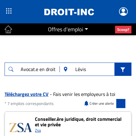
Offres d'emploi
Scoop?
ACTUALITÉS
Accueil
En
Continu
Nominations
Bureaux
Téléchargez votre CV
- Fais venir les employeurs à toi
Conseillers
* 7 emplois correspondants
Créer une alerte
Juridiques
7 offres pour "Avocat.e en droit des succes
Conseiller.ère juridique, droit commercial
Campus
et vie privée
Carrière
Zsa