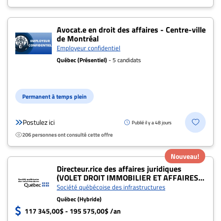
ET
ENTREPRISES
Avocat.e en droit des affaires - Centre-ville
de Montréal
Espace
Employeur confidentiel
entreprises
Québec (Présentiel)
- 5 candidats
Page
entreprises
Publier
Permanent à temps plein
un
emploi
Postulez ici
Publié il y a 48 jours
Publicité
206 personnes ont consulté cette offre
Solutions de
Nouveau!
recrutements
Directeur.rice des affaires juridiques
TROUVEZ-
(VOLET DROIT IMMOBILIER ET AFFAIRES
CONTENTIEUSES) (#004809)
Société québécoise des infrastructures
NOUS
Québec (Hybride)
117 345,00$ - 195 575,00$ /an