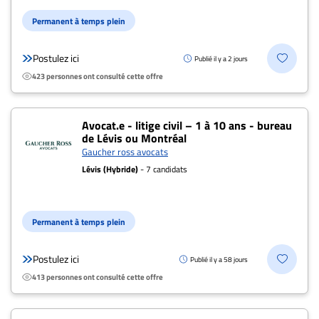
Nous
joindre
Permanent à temps plein
À
propos
Postulez ici
Publié il y a 2 jours
423 personnes ont consulté cette offre
Infolettre
S’abonner
FAQ
Avocat.e - litige civil – 1 à 10 ans - bureau
de Lévis ou Montréal
Politique de
Gaucher ross avocats
confidentialité
Lévis (Hybride)
- 7 candidats
Permanent à temps plein
Postulez ici
Publié il y a 58 jours
413 personnes ont consulté cette offre