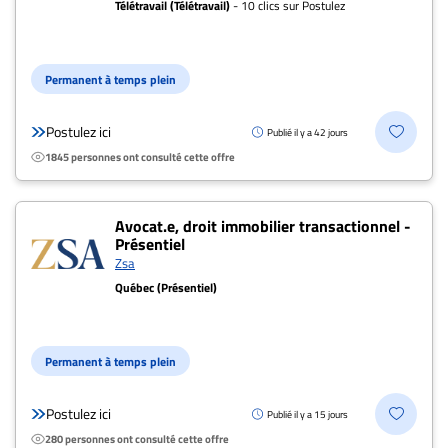
Télétravail (Télétravail)
- 10 clics sur Postulez
Archives
CARRIÈRE
ET
Permanent à temps plein
EMPLOIS
Postulez ici
Publié il y a 42 jours
1845 personnes ont consulté cette offre
AVOCATS
ET
JURISTES
Avocat.e, droit immobilier transactionnel -
Présentiel
Offres
Zsa
d'emploi
Québec (Présentiel)
Formation
Continue
Permanent à temps plein
Métiers
Scoop?
Postulez ici
Publié il y a 15 jours
CABINETS
280 personnes ont consulté cette offre