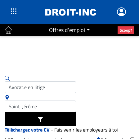
Offres d'emploi
Scoop?
ACTUALITÉS
Accueil
En
Continu
Nominations
Bureaux
Conseillers
Juridiques
Campus
Carrière
Téléchargez votre CV
- Fais venir les employeurs à toi
Archives