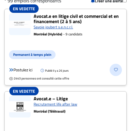
* 99 emplois correspondants
Créer une alerte
CARRIÈRE
EN VEDETTE
99 offres pour "Avocat.e en litige" à Sain
ET
Avocat.e en litige civil et commercial et en
financement (2 à 5 ans)
EMPLOIS
Savoie joubert s.e.n.c.r.l.
Montréal (Hybride)
- 9 candidats
AVOCATS
ET
Permanent à temps plein
JURISTES
Offres
Postulez ici
Publié il y a 26 jours
d'emploi
2443 personnes ont consulté cette offre
Formation
EN VEDETTE
Continue
Avocat.e – Litige
Métiers
Recrutement life after law
Scoop?
Montréal (Télétravail)
CABINETS
ET