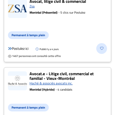
Avocat, litige civil & commercial
Zsa
À
Montréal (Présentiel)
- 5 clics sur Postulez
propos
Infolettre
S’abonner
Permanent à temps plein
FAQ
Politique de
Postulez ici
Publié il y a 4 jours
confidentialité
1467 personnes ont consulté cette offre
Avocat.e - Litige civil, commercial et
familial - Vieux-Montréal
Haché & associés avocats inc.
Montréal (Hybride)
- 4 candidats
Permanent à temps plein