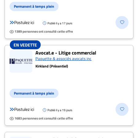
ENTREPRISES
Permanent à temps plein
Espace
Postulez ici
entreprises
Publié il y a 17 jours
1389 personnes ont consulté cette offre
Page
entreprises
EN VEDETTE
Publier
Avocat.e - Litige commercial
un
Paquette & associés avocats inc
emploi
Kirkland (Présentiel)
Publicité
Solutions de
recrutements
Permanent à temps plein
TROUVEZ-
Postulez ici
Publié il y a 19 jours
NOUS
1683 personnes ont consulté cette offre
Nous
joindre