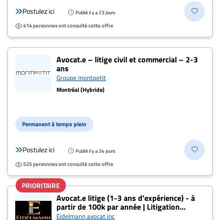
Postulez ici
Publié il y a 23 jours
414 personnes ont consulté cette offre
Avocat.e – litige civil et commercial – 2-3
ans
Groupe montpetit
Montréal (Hybride)
Permanent à temps plein
Postulez ici
Publié il y a 34 jours
525 personnes ont consulté cette offre
PRIORITAIRE
Avocat.e litige (1-3 ans d'expérience) - à
partir de 100k par année | Litigation
Attorney (1-3 years of experience) - from
Eidelmann avocat inc