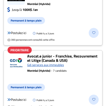
100k per year
Montréal (Hybride)
Jusqu'à
100K$ /an
Permanent à temps plein
Postulez ici
Publié il y a 3 jours
393 personnes ont consulté cette offre
PRIORITAIRE
Avocat.e junior - Franchise, Recouvrement
et Litige (Canada & USA)
Gdi services aux immeubles
Montréal (Hybride)
- 7 candidats
Permanent à temps plein
Postulez ici
Publié il y a 5 jours