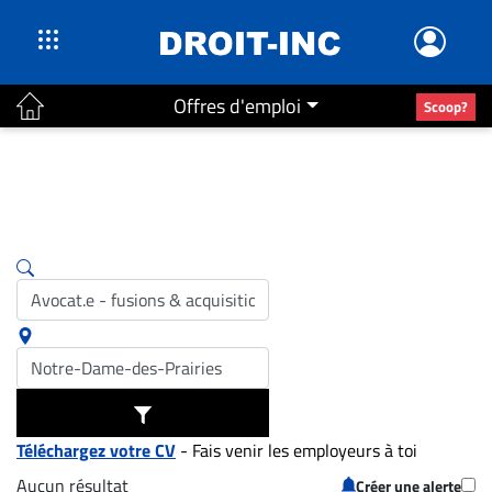
Offres d'emploi
Scoop?
ACTUALITÉS
Accueil
En
Continu
Nominations
Bureaux
Conseillers
Juridiques
Campus
Carrière
Téléchargez votre CV
- Fais venir les employeurs à toi
Archives
Aucun résultat
Créer une alerte