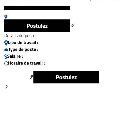
CARRIÈRE
Aucun résultat pour "Avocat.e - fusions &
ET
Postulez
EMPLOIS
Détails du poste
AVOCATS
Lieu de travail :
ET
Type de poste :
Salaire :
JURISTES
Horaire de travail :
Offres
d'emploi
Postulez
Formation
Continue
Métiers
Scoop?
CABINETS
ET