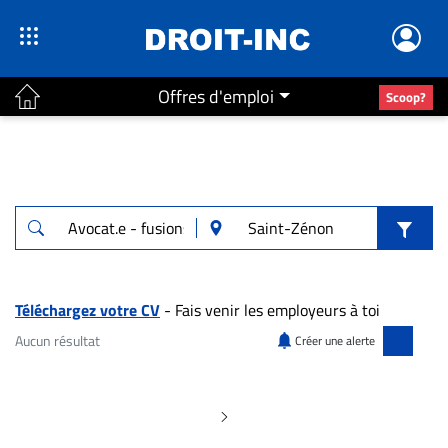
Offres d'emploi
Scoop?
ACTUALITÉS
Accueil
En
Continu
Nominations
Bureaux
Téléchargez votre CV
- Fais venir les employeurs à toi
Conseillers
Aucun résultat
Créer une alerte
Juridiques
Aucun résultat pour "Avocat.e - fusions & 
Campus
Carrière