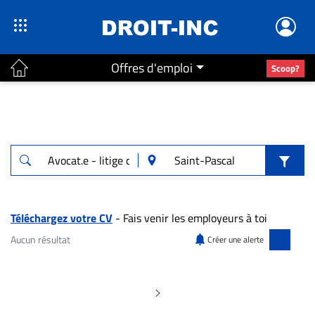
Offres d'emploi
Scoop?
ACTUALITÉS
Accueil
En
Continu
Nominations
Bureaux
Téléchargez votre CV
- Fais venir les employeurs à toi
Conseillers
Aucun résultat
Créer une alerte
Juridiques
Aucun résultat pour "Avocat.e - litige civil
Campus
Carrière