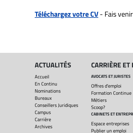
ET
Téléchargez votre CV
- Fais veni
EMPLOIS
Aucun résultat pour
AVOCATS
ET
JURISTES
ACTUALITÉS
CARRIÈRE ET
Offres
d'emploi
Accueil
AVOCATS ET JURISTES
Formation
En Continu
Offres d'emploi
Continue
Nominations
Formation Continue
Métiers
Bureaux
Métiers
Conseillers Juridiques
Scoop?
Scoop?
Campus
CABINETS ET ENTREPR
CABINETS
Carrière
Espace entreprises
ET
Archives
Publier un emploi
ENTREPRISES