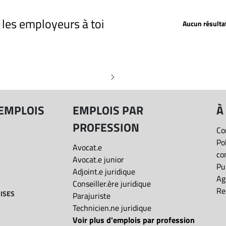
Profession
Depuis 2 jours
Depuis 5 jours
r les employeurs à toi
Aucun résulta
Depuis 15 jours
Date de publication: Toutes les offres
Toutes les offres
 "Conseiller.ère juridique
Salaire: Tous les salaires
Distance
 EMPLOIS
EMPLOIS PAR
À
PROFESSION
Co
Type de poste
Po
Avocat.e
co
Avocat.e junior
Présentiel/Télétravail
Pu
Adjoint.e juridique
Ag
Conseiller.ère juridique
Re
ISES
Parajuriste
Réinitialiser
Technicien.ne juridique
Voir plus d'emplois par profession