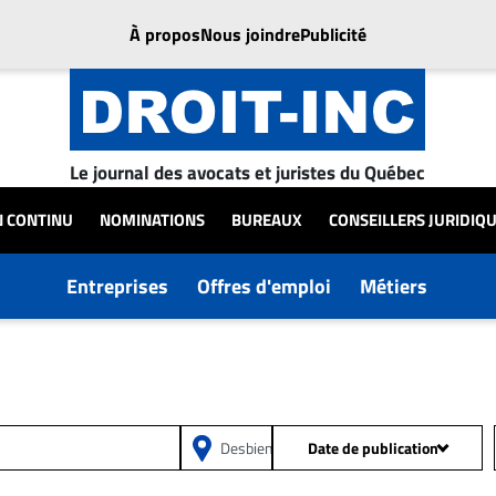
À propos
Nous joindre
Publicité
Le journal des avocats et juristes du Québec
N CONTINU
NOMINATIONS
BUREAUX
CONSEILLERS JURIDIQ
Entreprises
Offres d'emploi
Métiers
Date de publication
Depuis 24h