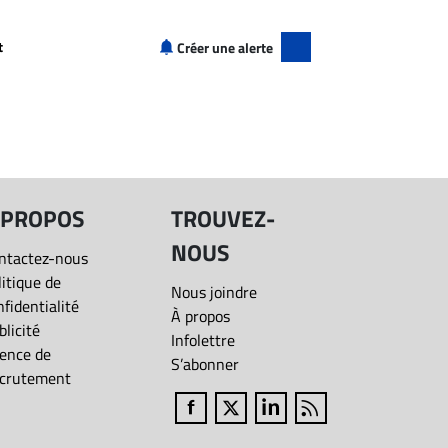
+
50 000$+
70 000$+
t
Créer une alerte
+
90 000$+
120 000$+
" à Desbiens
150 000$+
+
200 000$+
+
 PROPOS
TROUVEZ-
NOUS
+
ntactez-nous
litique de
Nous joindre
nfidentialité
+
À propos
blicité
Infolettre
ence de
S’abonner
crutement
Fermer