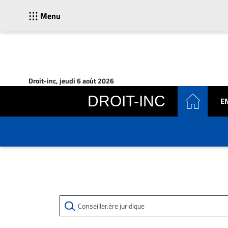
Menu
ACTUALITÉS
Accueil
Droit-inc, jeudi 6 août 2026
En
DROIT-INC
E
Continu
Nominations
Bureaux
Conseillers
Juridiques
Campus
Carrière
Archives
CARRIÈRE