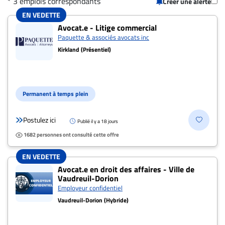
* 3 emplois correspondants
Créer une alerte
CARRIÈRE
EN VEDETTE
3 offres pour "Conseiller.ère juridique" à
ET
Avocat.e - Litige commercial
Paquette & associés avocats inc
EMPLOIS
Kirkland (Présentiel)
AVOCATS
ET
Permanent à temps plein
JURISTES
Offres
Postulez ici
Publié il y a 18 jours
d'emploi
1682 personnes ont consulté cette offre
Formation
EN VEDETTE
Continue
Avocat.e en droit des affaires - Ville de
Métiers
Vaudreuil-Dorion
Employeur confidentiel
Scoop?
Vaudreuil-Dorion (Hybride)
CABINETS
ET