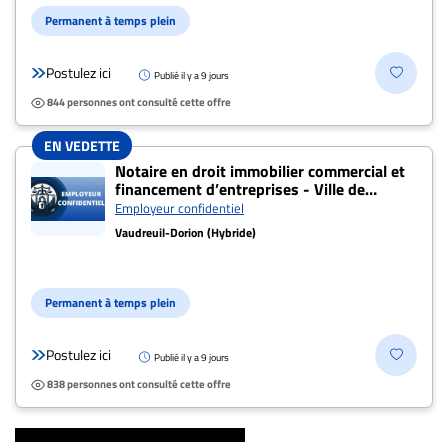
ENTREPRISES
Permanent à temps plein
Espace
Postulez ici
entreprises
Publié il y a 9 jours
844 personnes ont consulté cette offre
Page
entreprises
EN VEDETTE
Publier
Notaire en droit immobilier commercial et
un
financement d’entreprises - Ville de
Vaudreuil-Dorion
Employeur confidentiel
emploi
Vaudreuil-Dorion (Hybride)
Publicité
Solutions de
recrutements
Permanent à temps plein
TROUVEZ-
Postulez ici
Publié il y a 9 jours
NOUS
838 personnes ont consulté cette offre
Nous
joindre