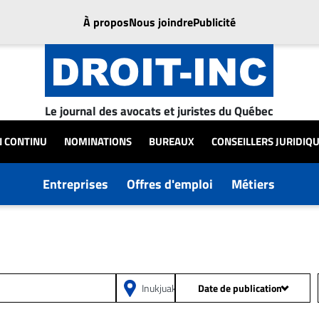
À propos
Nous joindre
Publicité
Le journal des avocats et juristes du Québec
N CONTINU
NOMINATIONS
BUREAUX
CONSEILLERS JURIDIQ
Entreprises
Offres d'emploi
Métiers
Date de publication
Depuis 24h