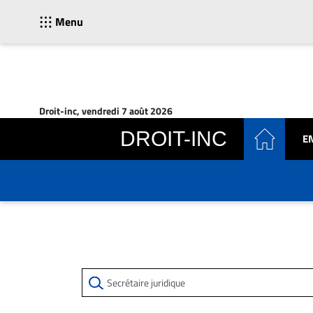
Menu
ACTUALITÉS
Accueil
Droit-inc, vendredi 7 août 2026
En
DROIT-INC
E
Continu
Nominations
Bureaux
Conseillers
Juridiques
Campus
Carrière
Archives
CARRIÈRE