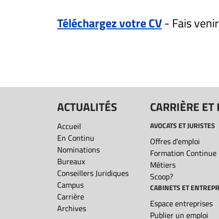
ET
Téléchargez votre CV
- Fais veni
EMPLOIS
Aucun résultat pour
AVOCATS
ET
JURISTES
ACTUALITÉS
CARRIÈRE ET
Offres
d'emploi
Accueil
AVOCATS ET JURISTES
Formation
En Continu
Offres d'emploi
Continue
Nominations
Formation Continue
Métiers
Bureaux
Métiers
Conseillers Juridiques
Scoop?
Scoop?
Campus
CABINETS ET ENTREPR
CABINETS
Carrière
Espace entreprises
ET
Archives
Publier un emploi
ENTREPRISES