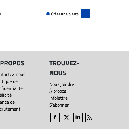
+
50 000$+
70 000$+
t
Créer une alerte
+
90 000$+
120 000$+
Inukjuak
150 000$+
+
200 000$+
+
 PROPOS
TROUVEZ-
NOUS
+
ntactez-nous
litique de
Nous joindre
nfidentialité
+
À propos
blicité
Infolettre
ence de
S’abonner
crutement
Fermer