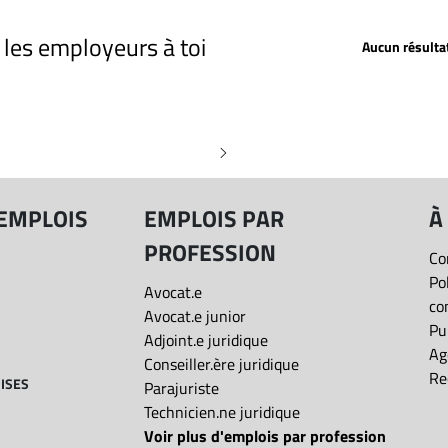
Profession
Depuis 2 jours
Depuis 5 jours
r les employeurs à toi
Aucun résulta
Depuis 15 jours
Date de publication: Toutes les offres
Toutes les offres
 "Secrétaire juridique" à 
Salaire: Tous les salaires
Distance
 EMPLOIS
EMPLOIS PAR
À
PROFESSION
Co
Type de poste
Po
Avocat.e
co
Avocat.e junior
Présentiel/Télétravail
Pu
Adjoint.e juridique
Ag
Conseiller.ère juridique
Re
ISES
Parajuriste
Réinitialiser
Technicien.ne juridique
Voir plus d'emplois par profession