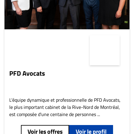
Nous
joindre
À
propos
Infolettre
S’abonner
FAQ
Politique de
confidentialité
PFD Avocats
L'équipe dynamique et professionnelle de PFD Avocats,
le plus important cabinet de la Rive-Nord de Montréal,
est composée d'une centaine de personnes ...
Voir les offres
Voir le profil