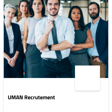
Archives
CARRIÈRE
ET
EMPLOIS
AVOCATS
ET
JURISTES
Offres
d'emploi
Formation
Continue
Métiers
UMAN Recrutement
Scoop?
CABINETS