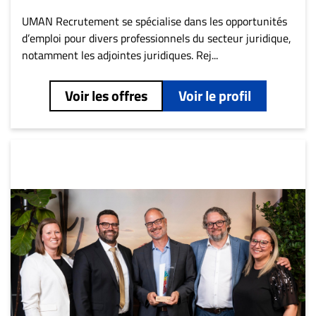
ET
UMAN Recrutement se spécialise dans les opportunités
ENTREPRISES
d’emploi pour divers professionnels du secteur juridique,
notamment les adjointes juridiques. Rej...
Espace
entreprises
Voir les offres
Voir le profil
Page
entreprises
Publier
un
emploi
Publicité
Solutions de
recrutements
TROUVEZ-
NOUS