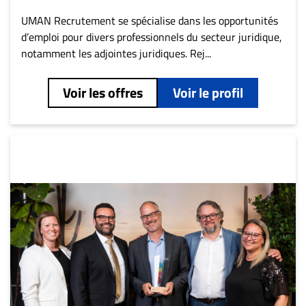
ET
UMAN Recrutement se spécialise dans les opportunités
ENTREPRISES
d’emploi pour divers professionnels du secteur juridique,
notamment les adjointes juridiques. Rej...
Espace
entreprises
Voir les offres
Voir le profil
Page
entreprises
Publier
un
emploi
Publicité
Solutions de
recrutements
TROUVEZ-
NOUS