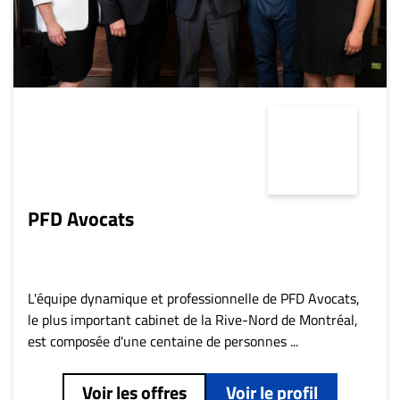
Nous
joindre
À
propos
Infolettre
S’abonner
FAQ
Politique de
confidentialité
PFD Avocats
L'équipe dynamique et professionnelle de PFD Avocats,
le plus important cabinet de la Rive-Nord de Montréal,
est composée d'une centaine de personnes ...
Voir les offres
Voir le profil