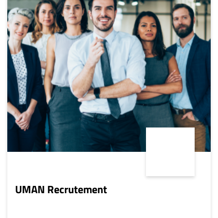
Archives
CARRIÈRE
ET
EMPLOIS
AVOCATS
ET
JURISTES
Offres
d'emploi
Formation
Continue
Métiers
UMAN Recrutement
Scoop?
CABINETS