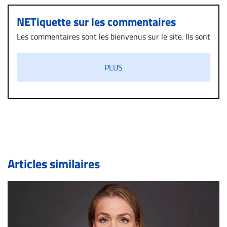
NETiquette sur les commentaires
Les commentaires sont les bienvenus sur le site. Ils sont
validés par la Rédaction avant d’être publiés et exclus
s’ils présentent un caractère injurieux, raciste ou
PLUS
diffamatoire. Si malgré cette politique de modération,
un commentaire publié sur le site vous dérange, prenez
immédiatement contact par courriel (info@droit-
inc.com) avec la Rédaction. Si votre demande apparait
légitime, le commentaire sera retiré sur le champ. Vous
pouvez également utiliser l’espace dédié aux
commentaires pour publier, dans les mêmes conditions
de validation, un droit de réponse.
Articles similaires
Bien à vous,
La Rédaction de Droit-inc.com