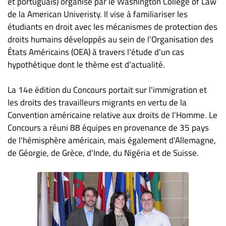
et portuguais) organisé par le Washington College of Law
ET
de la American Univeristy. Il vise à familiariser les
ENTREPRISES
étudiants en droit avec les mécanismes de protection des
droits humains développés au sein de l'Organisation des
Espace
États Américains (OEA) à travers l'étude d'un cas
entreprises
hypothétique dont le thème est d'actualité.
Page
entreprises
La 14e édition du Concours portait sur l'immigration et
Publier
les droits des travailleurs migrants en vertu de la
un
Convention américaine relative aux droits de l'Homme. Le
emploi
Concours a réuni 88 équipes en provenance de 35 pays
Publicité
de l'hémisphère américain, mais également d'Allemagne,
Solutions de
de Géorgie, de Grèce, d'Inde, du Nigéria et de Suisse.
recrutements
TROUVEZ-
NOUS