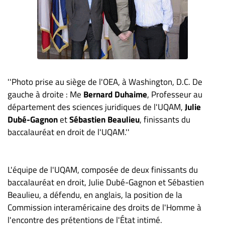
Nous
joindre
À
propos
Infolettre
S’abonner
''Photo prise au siège de l'OEA, à Washington, D.C. De
FAQ
gauche à droite : Me
Bernard Duhaime
, Professeur au
Politique de
département des sciences juridiques de l'UQAM,
Julie
confidentialité
Dubé-Gagnon
et
Sébastien Beaulieu
, finissants du
baccalauréat en droit de l'UQAM.''
L'équipe de l'UQAM, composée de deux finissants du
baccalauréat en droit, Julie Dubé-Gagnon et Sébastien
Beaulieu, a défendu, en anglais, la position de la
Commission interaméricaine des droits de l'Homme à
l'encontre des prétentions de l'État intimé.