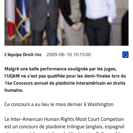
Archives
CARRIÈRE
ET
EMPLOIS
AVOCATS
L'équipe Droit-Inc
2009-06-10 10:15:00
ET
JURISTES
Malgré une belle performance soulignée par les juges,
l’UQAM ne s’est pas qualifiée pour les demi-finales lors du
Offres
14e Concours annuel de plaidoirie interaméricain en droits
d'emploi
humains.
Formation
Continue
Ce concours a eu lieu le mois dernier à Washington.
Métiers
Le Inter-American Human Rights Moot Court Competion
Scoop?
est un concours de plaidoirie trilingue (anglais, espagnol
CABINETS