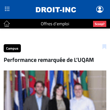
Offres d'emploi
Scoop?
ACTUALITÉS
Accueil
Campus
En
Performance remarquée de L’UQAM
Continu
Nominations
Bureaux
Conseillers
Juridiques
Campus
Carrière