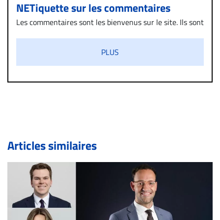
NETiquette sur les commentaires
Les commentaires sont les bienvenus sur le site. Ils sont
validés par la Rédaction avant d’être publiés et exclus
s’ils présentent un caractère injurieux, raciste ou
PLUS
diffamatoire. Si malgré cette politique de modération,
un commentaire publié sur le site vous dérange, prenez
immédiatement contact par courriel (info@droit-
inc.com) avec la Rédaction. Si votre demande apparait
légitime, le commentaire sera retiré sur le champ. Vous
pouvez également utiliser l’espace dédié aux
commentaires pour publier, dans les mêmes conditions
de validation, un droit de réponse.
Articles similaires
Bien à vous,
La Rédaction de Droit-inc.com