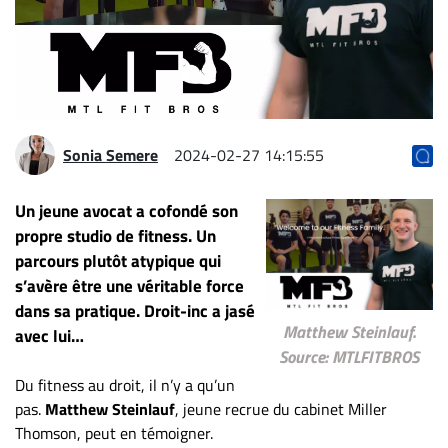
Archives
CARRIÈRE
ET
EMPLOIS
Sonia Semere
2024-02-27 14:15:55
AVOCATS
ET
Un jeune avocat a cofondé son
JURISTES
propre studio de fitness. Un
parcours plutôt atypique qui
Offres
s’avère être une véritable force
d'emploi
dans sa pratique. Droit-inc a jasé
Formation
Matthew Steinlauf.
avec lui…
Continue
Source: MTLFITBROS
Métiers
Du fitness au droit, il n’y a qu’un
Scoop?
pas.
Matthew Steinlauf
, jeune recrue du cabinet Miller
Thomson, peut en témoigner.
CABINETS