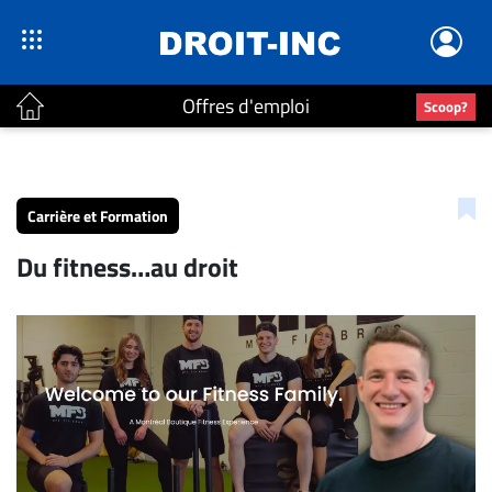
Offres d'emploi
Scoop?
ACTUALITÉS
Accueil
Carrière et Formation
En
Du fitness…au droit
Continu
Nominations
Bureaux
Conseillers
Juridiques
Campus
Carrière