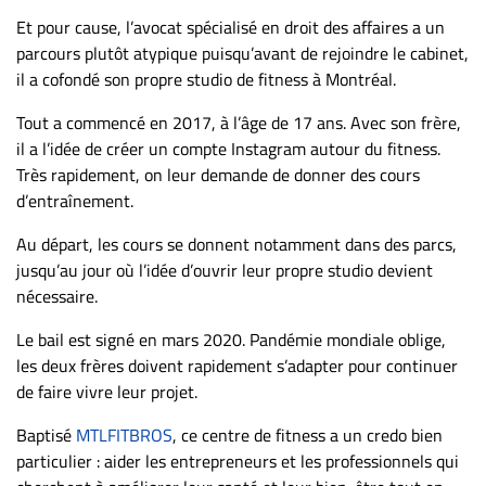
ET
Et pour cause, l’avocat spécialisé en droit des affaires a un
ENTREPRISES
parcours plutôt atypique puisqu’avant de rejoindre le cabinet,
il a cofondé son propre studio de fitness à Montréal.
Espace
entreprises
Tout a commencé en 2017, à l’âge de 17 ans. Avec son frère,
il a l’idée de créer un compte Instagram autour du fitness.
Page
Très rapidement, on leur demande de donner des cours
entreprises
d’entraînement.
Publier
un
Au départ, les cours se donnent notamment dans des parcs,
emploi
jusqu’au jour où l’idée d’ouvrir leur propre studio devient
Publicité
nécessaire.
Solutions de
Le bail est signé en mars 2020. Pandémie mondiale oblige,
recrutements
les deux frères doivent rapidement s’adapter pour continuer
TROUVEZ-
de faire vivre leur projet.
NOUS
Baptisé
MTLFITBROS
, ce centre de fitness a un credo bien
particulier : aider les entrepreneurs et les professionnels qui