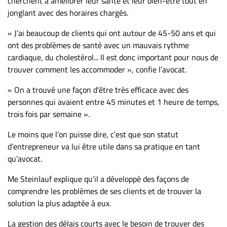
cherchent à améliorer leur santé et leur bien-être tout en
Nous
jonglant avec des horaires chargés.
joindre
À
« J’ai beaucoup de clients qui ont autour de 45-50 ans et qui
propos
ont des problèmes de santé avec un mauvais rythme
cardiaque, du cholestérol... Il est donc important pour nous de
Infolettre
trouver comment les accommoder », confie l’avocat.
S’abonner
FAQ
« On a trouvé une façon d'être très efficace avec des
personnes qui avaient entre 45 minutes et 1 heure de temps,
Politique de
trois fois par semaine ».
confidentialité
Le moins que l’on puisse dire, c’est que son statut
d’entrepreneur va lui être utile dans sa pratique en tant
qu’avocat.
Me Steinlauf explique qu’il a développé des façons de
comprendre les problèmes de ses clients et de trouver la
solution la plus adaptée à eux.
La gestion des délais courts avec le besoin de trouver des