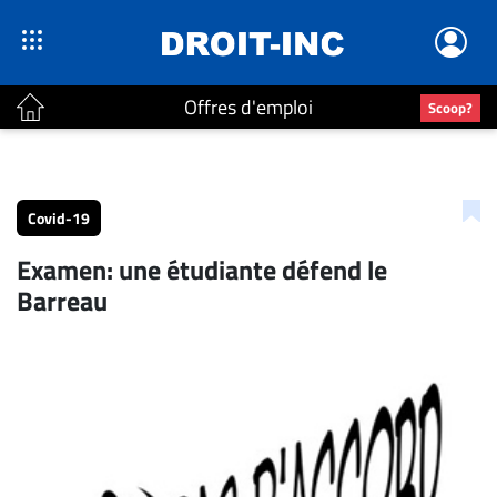
Offres d'emploi
Scoop?
ACTUALITÉS
Accueil
Covid-19
En
Examen: une étudiante défend le
Continu
Barreau
Nominations
Bureaux
Conseillers
Juridiques
Campus
Carrière