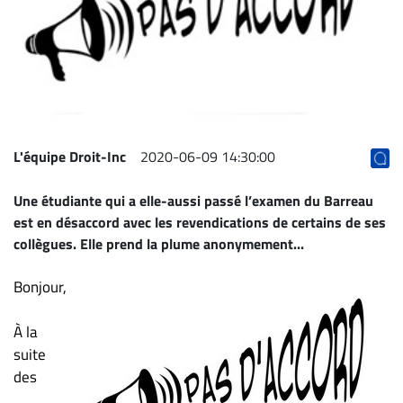
Archives
CARRIÈRE
ET
EMPLOIS
AVOCATS
L'équipe Droit-Inc
2020-06-09 14:30:00
ET
Une étudiante qui a elle-aussi passé l’examen du Barreau
JURISTES
est en désaccord avec les revendications de certains de ses
Offres
collègues. Elle prend la plume anonymement...
d'emploi
Bonjour,
Formation
Continue
À la
Métiers
suite
Scoop?
des
CABINETS