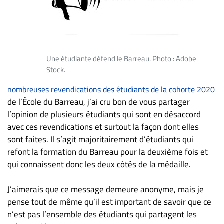
ET
ENTREPRISES
Espace
entreprises
Une étudiante défend le Barreau. Photo : Adobe
Page
Stock.
entreprises
nombreuses revendications des étudiants de la cohorte 2020
Publier
de l’École du Barreau, j’ai cru bon de vous partager
un
l’opinion de plusieurs étudiants qui sont en désaccord
emploi
avec ces revendications et surtout la façon dont elles
Publicité
sont faites. Il s’agit majoritairement d’étudiants qui
Solutions de
refont la formation du Barreau pour la deuxième fois et
recrutements
qui connaissent donc les deux côtés de la médaille.
TROUVEZ-
J’aimerais que ce message demeure anonyme, mais je
NOUS
pense tout de même qu’il est important de savoir que ce
n’est pas l’ensemble des étudiants qui partagent les