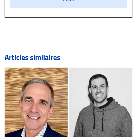
diffamatoire. Si malgré cette politique de modération,
un commentaire publié sur le site vous dérange, prenez
immédiatement contact par courriel (info@droit-
inc.com) avec la Rédaction. Si votre demande apparait
légitime, le commentaire sera retiré sur le champ. Vous
pouvez également utiliser l’espace dédié aux
commentaires pour publier, dans les mêmes conditions
de validation, un droit de réponse.
Articles similaires
Bien à vous,
La Rédaction de Droit-inc.com