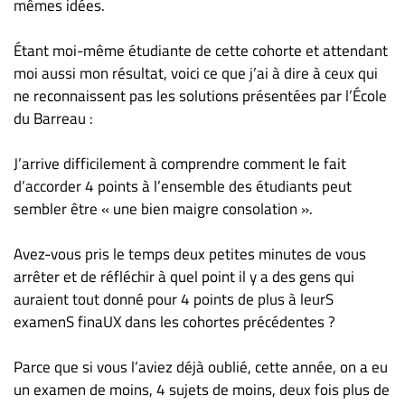
Nous
mêmes idées.
joindre
Étant moi-même étudiante de cette cohorte et attendant
À
moi aussi mon résultat, voici ce que j’ai à dire à ceux qui
propos
ne reconnaissent pas les solutions présentées par l’École
Infolettre
du Barreau :
S’abonner
FAQ
J’arrive difficilement à comprendre comment le fait
d’accorder 4 points à l’ensemble des étudiants peut
Politique de
sembler être « une bien maigre consolation ».
confidentialité
Avez-vous pris le temps deux petites minutes de vous
arrêter et de réfléchir à quel point il y a des gens qui
auraient tout donné pour 4 points de plus à leurS
examenS finaUX dans les cohortes précédentes ?
Parce que si vous l’aviez déjà oublié, cette année, on a eu
un examen de moins, 4 sujets de moins, deux fois plus de