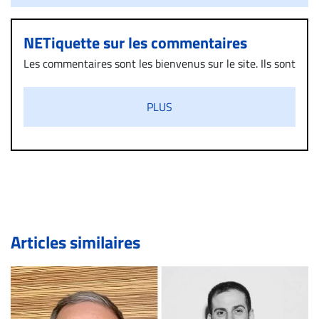
NETiquette sur les commentaires
Les commentaires sont les bienvenus sur le site. Ils sont
validés par la Rédaction avant d’être publiés et exclus
s’ils présentent un caractère injurieux, raciste ou
PLUS
diffamatoire. Si malgré cette politique de modération,
un commentaire publié sur le site vous dérange, prenez
immédiatement contact par courriel (info@droit-
inc.com) avec la Rédaction. Si votre demande apparait
légitime, le commentaire sera retiré sur le champ. Vous
pouvez également utiliser l’espace dédié aux
commentaires pour publier, dans les mêmes conditions
de validation, un droit de réponse.
Articles similaires
Bien à vous,
La Rédaction de Droit-inc.com