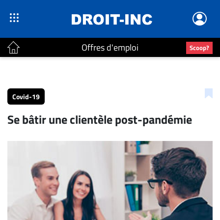
Offres d'emploi
Scoop?
ACTUALITÉS
Accueil
Covid-19
En
Se bâtir une clientèle post-pandémie
Continu
Nominations
Bureaux
Conseillers
Juridiques
Campus
Carrière