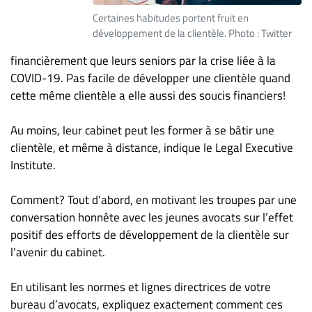
ET
Certaines habitudes portent fruit en
ENTREPRISES
développement de la clientèle. Photo : Twitter
Espace
financièrement que leurs seniors par la crise liée à la
entreprises
COVID-19. Pas facile de développer une clientèle quand
cette même clientèle a elle aussi des soucis financiers!
Page
entreprises
Au moins, leur cabinet peut les former à se bâtir une
Publier
clientèle, et même à distance, indique le Legal Executive
un
Institute.
emploi
Publicité
Comment? Tout d’abord, en motivant les troupes par une
Solutions de
conversation honnête avec les jeunes avocats sur l’effet
recrutements
positif des efforts de développement de la clientèle sur
TROUVEZ-
l’avenir du cabinet.
NOUS
En utilisant les normes et lignes directrices de votre
bureau d’avocats, expliquez exactement comment ces