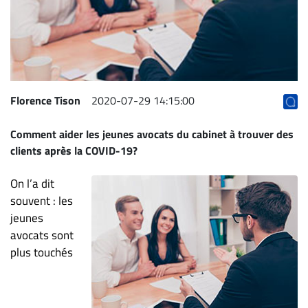
Archives
CARRIÈRE
ET
EMPLOIS
Florence Tison
2020-07-29 14:15:00
AVOCATS
Comment aider les jeunes avocats du cabinet à trouver des
ET
clients après la COVID-19?
JURISTES
Offres
On l’a dit
d'emploi
souvent : les
jeunes
Formation
avocats sont
Continue
plus touchés
Métiers
Scoop?
CABINETS