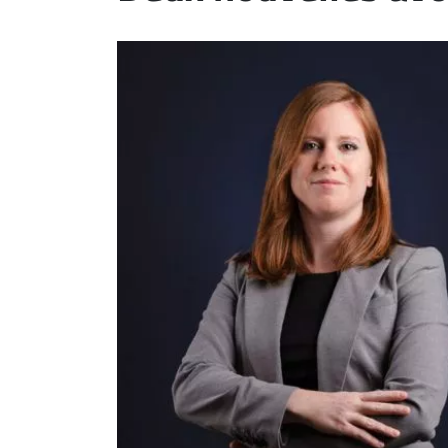
ET
EMPLOIS
AVOCATS
ET
JURISTES
Offres
d'emploi
Formation
Continue
Métiers
Scoop?
CABINETS
ET
ENTREPRISES