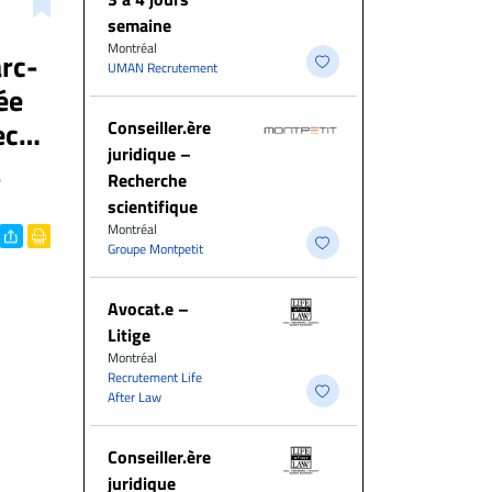
semaine
Montréal
rc-
UMAN Recrutement
ée
ec
Conseiller.ère
juridique –
e
Recherche
scientifique
Montréal
Groupe Montpetit
Avocat.e –
Litige
Montréal
Recrutement Life
After Law
Conseiller.ère
juridique