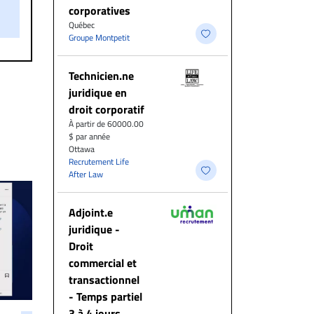
on.
corporatives
Québec
Groupe Montpetit
Technicien.ne
juridique en
droit corporatif
À partir de 60000.00
$ par année
Ottawa
Recrutement Life
After Law
Adjoint.e
juridique -
Droit
commercial et
transactionnel
- Temps partiel
3 à 4 jours