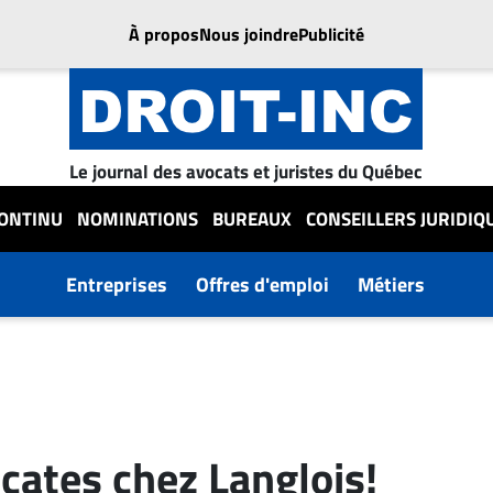
À propos
Nous joindre
Publicité
Le journal des avocats et juristes du Québec
CONTINU
NOMINATIONS
BUREAUX
CONSEILLERS JURIDIQ
Entreprises
Offres d'emploi
Métiers
cates chez Langlois!