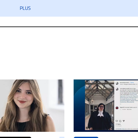
iatement contact par courriel (info@droit-inc.com) avec la Rédacti
PLUS
taire sera retiré sur le champ. Vous pouvez également utiliser
 dans les mêmes conditions de validation, un droit de réponse.