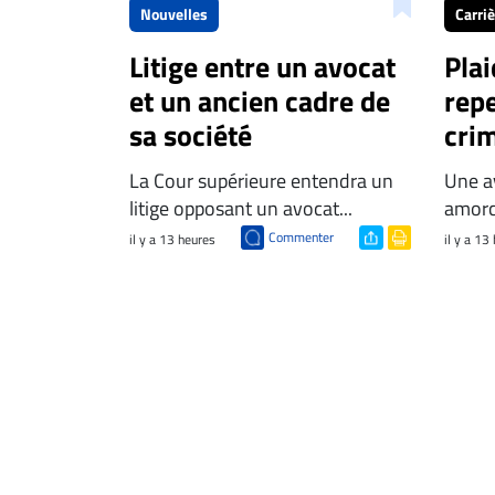
Nouvelles
Carri
Litige entre un avocat
Plai
et un ancien cadre de
repe
sa société
crim
La Cour supérieure entendra un
Une av
litige opposant un avocat...
amorc
Commenter
il y a 13 heures
il y a 13