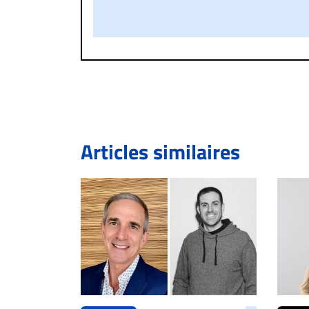
publié sur le site vous dérange, prenez imméd
Si votre demande apparait légitime, le commen
l’espace dédié aux commentaires pour publier,
Bien à vous,
La Rédaction de Droit-inc.com
Articles similaires