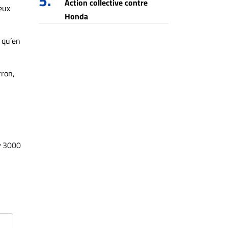
5.
Action collective contre
eux
Honda
i qu’en
rron,
3000