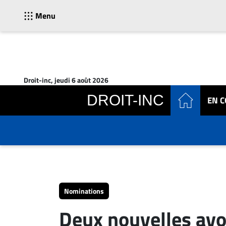
Menu
ACTUALITÉS
Accueil
Droit-inc, jeudi 6 août 2026
En
DROIT-INC
EN 
Continu
Nominations
Bureaux
Conseillers
Juridiques
Campus
Carrière
Nominations
Archives
Deux nouvelles avo
CARRIÈRE