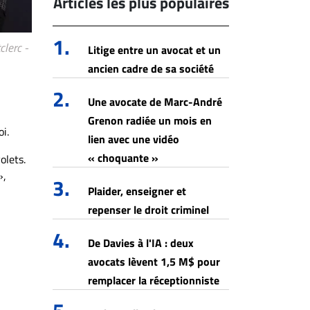
Articles les plus populaires
1.
clerc -
Litige entre un avocat et un
ancien cadre de sa société
2.
Une avocate de Marc-André
Grenon radiée un mois en
oi.
lien avec une vidéo
« choquante »
olets.
»,
3.
Plaider, enseigner et
repenser le droit criminel
4.
De Davies à l'IA : deux
avocats lèvent 1,5 M$ pour
remplacer la réceptionniste