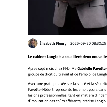
Espace
entreprises
Page
entreprises
Publier
un
Élisabeth Fleury
2025-09-30 08:30:26
emploi
Publicité
Le cabinet Langlois accueillent deux nouvelle
Solutions de
recrutements
Après sept mois chez PFD, Me
Gabrielle Payette
TROUVEZ-
groupe de droit du travail et de l’emploi de Langlo
NOUS
Avec une pratique axée sur la santé et la sécurit
Payette-Hébert représente les employeurs dans d
lésions professionnelles, tant en matière d’inde
Nous
d’imputation des coûts afférents, précise Langlois
joindre