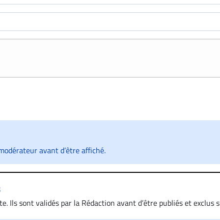
odérateur avant d’être affiché.
s
. Ils sont validés par la Rédaction avant d’être publiés et exclus s’
 diffamatoire. Si malgré cette politique de modération, un comment