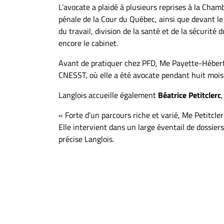
À
L’avocate a plaidé à plusieurs reprises à la Cham
propos
pénale de la Cour du Québec, ainsi que devant le
du travail, division de la santé et de la sécurité du
Infolettre
encore le cabinet.
S’abonner
Avant de pratiquer chez PFD, Me Payette-Hébert a
FAQ
CNESST, où elle a été avocate pendant huit mois a
Politique de
confidentialité
Langlois accueille également
Béatrice Petitclerc
« Forte d’un parcours riche et varié, Me Petitcle
Elle intervient dans un large éventail de dossiers 
précise Langlois.