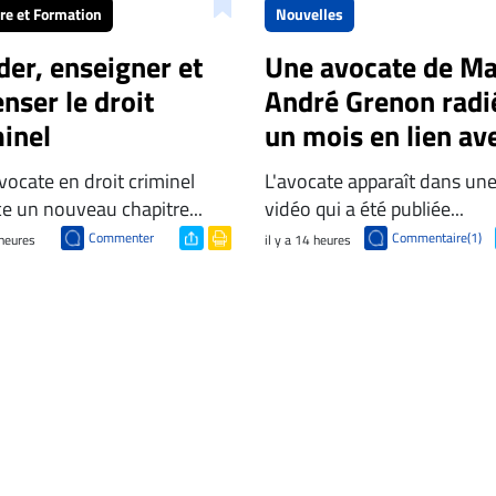
ère et Formation
Nouvelles
der, enseigner et
Une avocate de Ma
nser le droit
André Grenon radi
inel
un mois en lien av
une vidéo
ocate en droit criminel
L'avocate apparaît dans un
« choquante »
e un nouveau chapitre...
vidéo qui a été publiée...
Commenter
Commentaire(1)
 heures
il y a 14 heures