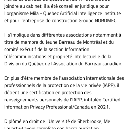
Nous
joindre au cabinet, il a été conseiller juridique pour
joindre
l’organisme Mila - Quebec Artificial Intelligence Institute
À
et pour l’entreprise de construction Groupe NORDMEC.
propos
Infolettre
Il s’implique dans différentes associations notamment à
S’abonner
titre de membre du Jeune Barreau de Montréal et du
comité exécutif de la section Information
FAQ
télécommunications et propriété intellectuelle de la
Politique de
Division du Québec de l’Association du Barreau canadien.
confidentialité
En plus d’être membre de l’association internationale des
professionnels de la protection de la vie privée (IAPP), il
détient une certification en protection des
renseignements personnels de l’IAPP, intitulée Certified
Information Privacy Professional/Canada en 2021.
Diplômé en droit de l’Université de Sherbrooke, Me
Laverty-Lavoie complète son baccalauréat en