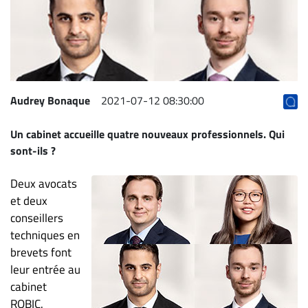
Archives
CARRIÈRE
ET
EMPLOIS
Audrey Bonaque
2021-07-12 08:30:00
AVOCATS
Un cabinet accueille quatre nouveaux professionnels. Qui
ET
sont-ils ?
JURISTES
Offres
Deux avocats
d'emploi
et deux
conseillers
Formation
techniques en
Continue
brevets font
Métiers
leur entrée au
Scoop?
cabinet
CABINETS
ROBIC.