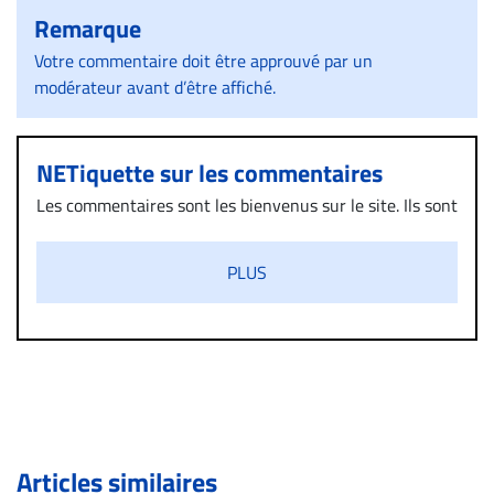
Remarque
Votre commentaire doit être approuvé par un
modérateur avant d’être affiché.
NETiquette sur les commentaires
Les commentaires sont les bienvenus sur le site. Ils sont
validés par la Rédaction avant d’être publiés et exclus
s’ils présentent un caractère injurieux, raciste ou
PLUS
diffamatoire. Si malgré cette politique de modération,
un commentaire publié sur le site vous dérange, prenez
immédiatement contact par courriel (info@droit-
inc.com) avec la Rédaction. Si votre demande apparait
légitime, le commentaire sera retiré sur le champ. Vous
pouvez également utiliser l’espace dédié aux
commentaires pour publier, dans les mêmes conditions
de validation, un droit de réponse.
Articles similaires