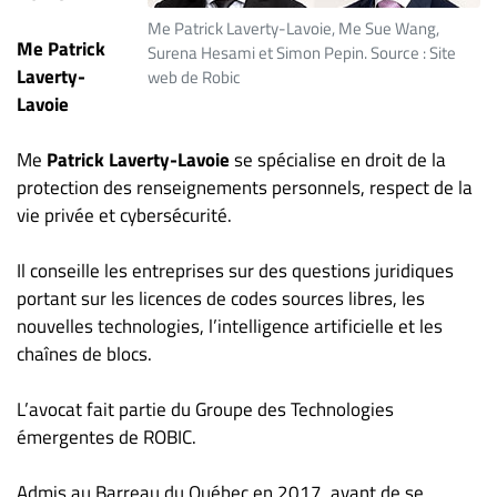
ET
Me Patrick Laverty-Lavoie, Me Sue Wang,
Me Patrick
ENTREPRISES
Surena Hesami et Simon Pepin. Source : Site
Laverty-
web de Robic
Espace
Lavoie
entreprises
Page
Me
Patrick Laverty-Lavoie
se spécialise en droit de la
entreprises
protection des renseignements personnels, respect de la
Publier
vie privée et cybersécurité.
un
emploi
Il conseille les entreprises sur des questions juridiques
portant sur les licences de codes sources libres, les
Publicité
nouvelles technologies, l’intelligence artificielle et les
Solutions de
chaînes de blocs.
recrutements
TROUVEZ-
L’avocat fait partie du Groupe des Technologies
émergentes de ROBIC.
NOUS
Admis au Barreau du Québec en 2017, avant de se