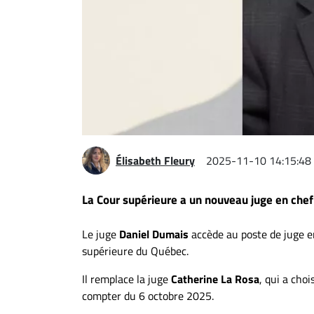
Espace
entreprises
Page
entreprises
Publier
un
emploi
Publicité
Élisabeth Fleury
2025-11-10 14:15:48
Solutions de
recrutements
La Cour supérieure a un nouveau juge en chef 
TROUVEZ-
Le juge
Daniel Dumais
accède au poste de juge en
NOUS
supérieure du Québec.
Il remplace la juge
Catherine La Rosa
, qui a cho
Nous
compter du 6 octobre 2025.
joindre