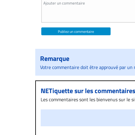
Publiez un commentaire
Remarque
Votre commentaire doit être approuvé par un m
NETiquette sur les commentaire
Les commentaires sont les bienvenus sur le site
présentent un caractère injurieux, raciste ou
publié sur le site vous dérange, prenez imméd
Si votre demande apparait légitime, le commen
l’espace dédié aux commentaires pour publier,