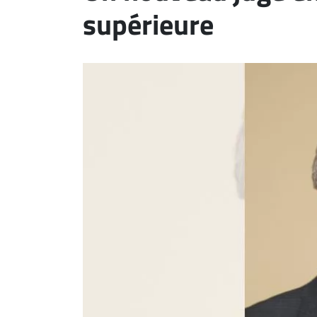
supérieure
ET
EMPLOIS
AVOCATS
ET
JURISTES
Offres
d'emploi
Formation
Continue
Métiers
Scoop?
CABINETS
ET
ENTREPRISES