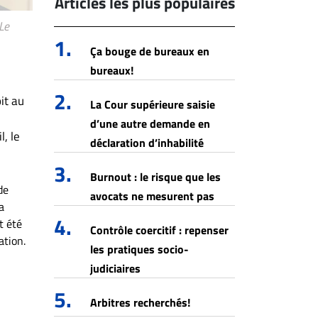
Articles les plus populaires
Le
1.
Ça bouge de bureaux en
bureaux!
2.
it au
La Cour supérieure saisie
d’une autre demande en
, le
déclaration d’inhabilité
3.
Burnout : le risque que les
de
avocats ne mesurent pas
a
4.
t été
Contrôle coercitif : repenser
ation.
les pratiques socio-
judiciaires
5.
Arbitres recherchés!