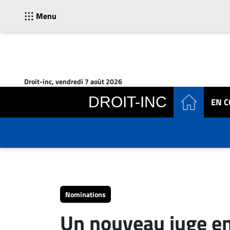
Menu
ACTUALITÉS
Accueil
Droit-inc, vendredi 7 août 2026
En
DROIT-INC
EN 
Continu
Nominations
Bureaux
Conseillers
Juridiques
Campus
Carrière
Nominations
Archives
Un nouveau juge en 
CARRIÈRE