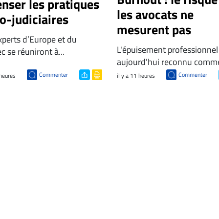
nser les pratiques
les avocats ne
o-judiciaires
mesurent pas
xperts d’Europe et du
L'épuisement professionnel
 se réuniront à...
aujourd'hui reconnu comme
Commenter
Commenter
 heures
il y a 11 heures