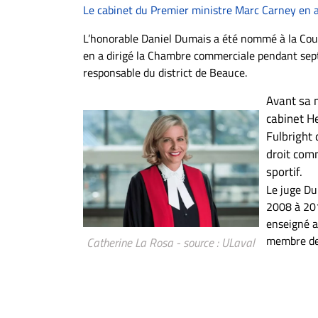
À
Le cabinet du Premier ministre Marc Carney en a
propos
L’honorable Daniel Dumais a été nommé à la Cou
Infolettre
en a dirigé la Chambre commerciale pendant sep
S’abonner
responsable du district de Beauce.
FAQ
Avant sa n
Politique de
cabinet H
confidentialité
Fulbright 
droit comm
sportif.
Le juge Du
2008 à 20
enseigné a
membre de 
Catherine La Rosa - source : ULaval