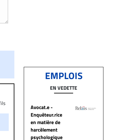
EMPLOIS
EN VEDETTE
ils
Avocat.e -
aire
Enquêteur.rice
on.
en matière de
harcèlement
psychologique