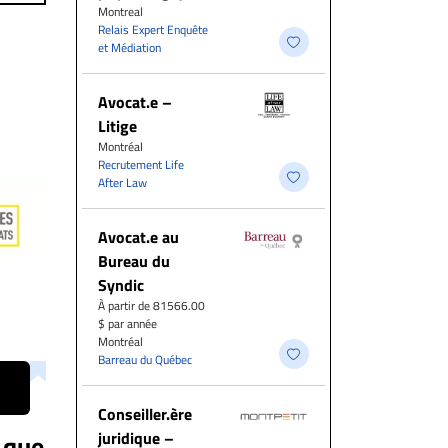
Montreal
Relais Expert Enquête
et Médiation
Avocat.e –
Litige
Montréal
Recrutement Life
After Law
Avocat.e au
Bureau du
Syndic
À partir de 81566.00
$ par année
Montréal
Barreau du Québec
Conseiller.ère
juridique –
 que