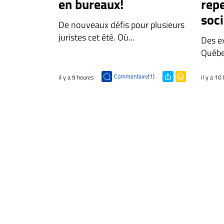
en bureaux!
repe
soci
De nouveaux défis pour plusieurs
juristes cet été. Où...
Des e
Québec
Commentaire(1)
il y a 9 heures
il y a 10