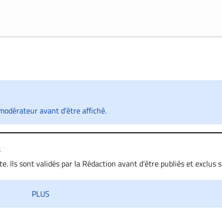
odérateur avant d’être affiché.
s
. Ils sont validés par la Rédaction avant d’être publiés et exclus s’
 diffamatoire. Si malgré cette politique de modération, un comment
iatement contact par courriel (info@droit-inc.com) avec la Rédacti
PLUS
taire sera retiré sur le champ. Vous pouvez également utiliser
 dans les mêmes conditions de validation, un droit de réponse.