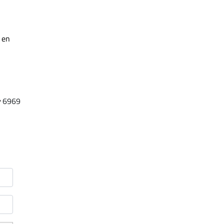
 en
6969