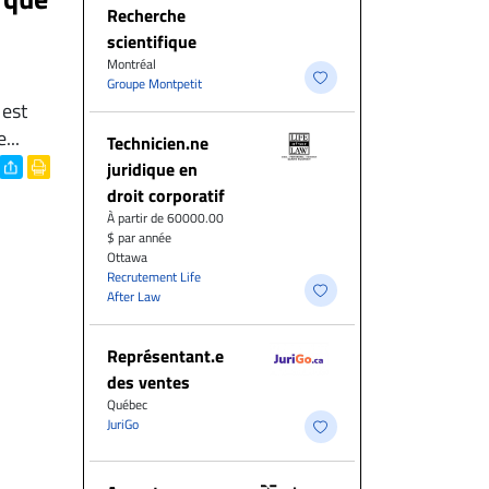
Recherche
scientifique
Montréal
Groupe Montpetit
 est
...
Technicien.ne
juridique en
droit corporatif
À partir de 60000.00
$ par année
Ottawa
Recrutement Life
After Law
Représentant.e
des ventes
Québec
JuriGo