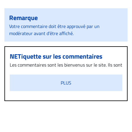
Remarque
Votre commentaire doit être approuvé par un
modérateur avant d’être affiché.
NETiquette sur les commentaires
Les commentaires sont les bienvenus sur le site. Ils sont
validés par la Rédaction avant d’être publiés et exclus
s’ils présentent un caractère injurieux, raciste ou
PLUS
diffamatoire. Si malgré cette politique de modération,
un commentaire publié sur le site vous dérange, prenez
immédiatement contact par courriel (info@droit-
inc.com) avec la Rédaction. Si votre demande apparait
légitime, le commentaire sera retiré sur le champ. Vous
pouvez également utiliser l’espace dédié aux
commentaires pour publier, dans les mêmes conditions