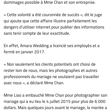
Nous
dommages possible à Mme Chan et son entreprise.
joindre
« Cette volonté a été couronnée de succès », dit le juge
À
propos
qui ajoute que cette affaire illustre parfaitement les
dangers d’utiliser internet pour publier des informations
Infolettre
sans tenir compte de leur exactitude.
S’abonner
FAQ
En effet, Amara Wedding a licencié ses employés et a
Politique de
fermé en janvier 2017.
confidentialité
« Non seulement les clients potentiels ont choisi de
rester loin de nous, mais les photographes et autres
professionnels du mariage ne voulaient pas travailler
avec nous », a déclaré Mme Chan.
Mme Liao a embauché Mme Chan pour photographier son
mariage qui a eu lieu le 4 juillet 2015 pour plus de 6 000
dollars. Mais quelques jours avant le mariage, la mariée a