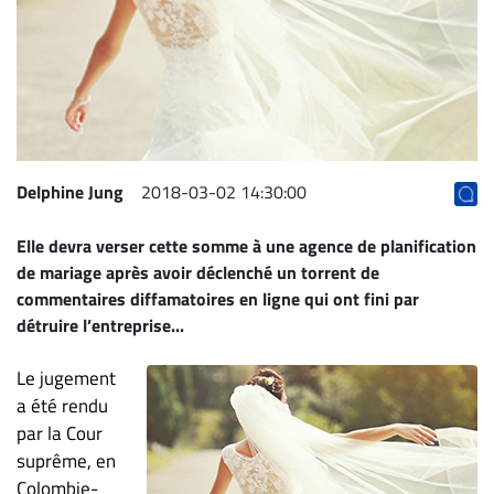
Archives
CARRIÈRE
ET
EMPLOIS
AVOCATS
Delphine Jung
2018-03-02 14:30:00
ET
Elle devra verser cette somme à une agence de planification
JURISTES
de mariage après avoir déclenché un torrent de
Offres
commentaires diffamatoires en ligne qui ont fini par
d'emploi
détruire l’entreprise...
Formation
Le jugement
Continue
a été rendu
Métiers
par la Cour
Scoop?
suprême, en
CABINETS
Colombie-