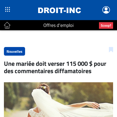
Offres d'emploi
Scoop?
ACTUALITÉS
Accueil
Nouvelles
En
Une mariée doit verser 115 000 $ pour
Continu
des commentaires diffamatoires
Nominations
Bureaux
Conseillers
Juridiques
Campus
Carrière