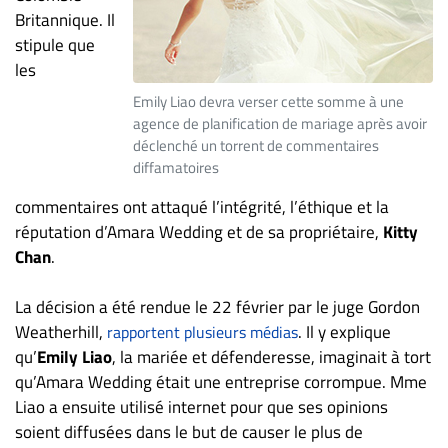
ET
Britannique. Il
stipule que
ENTREPRISES
les
Espace
Emily Liao devra verser cette somme à une
entreprises
agence de planification de mariage après avoir
Page
déclenché un torrent de commentaires
entreprises
diffamatoires
Publier
commentaires ont attaqué l’intégrité, l’éthique et la
un
réputation d’Amara Wedding et de sa propriétaire,
Kitty
emploi
Chan
.
Publicité
Solutions de
La décision a été rendue le 22 février par le juge Gordon
recrutements
Weatherhill,
. Il y explique
rapportent plusieurs médias
qu’
Emily Liao
, la mariée et défenderesse, imaginait à tort
TROUVEZ-
qu’Amara Wedding était une entreprise corrompue. Mme
NOUS
Liao a ensuite utilisé internet pour que ses opinions
soient diffusées dans le but de causer le plus de