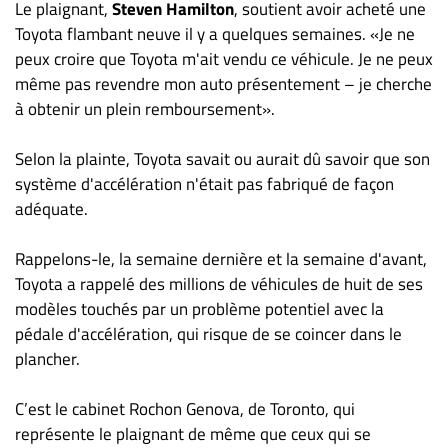
Le plaignant,
Steven Hamilton
, soutient avoir acheté une
ET
Toyota flambant neuve il y a quelques semaines. «Je ne
ENTREPRISES
peux croire que Toyota m'ait vendu ce véhicule. Je ne peux
Espace
même pas revendre mon auto présentement – je cherche
entreprises
à obtenir un plein remboursement».
Page
Selon la plainte, Toyota savait ou aurait dû savoir que son
entreprises
système d'accélération n'était pas fabriqué de façon
Publier
adéquate.
un
emploi
Rappelons-le, la semaine dernière et la semaine d'avant,
Publicité
Toyota a rappelé des millions de véhicules de huit de ses
Solutions de
modèles touchés par un problème potentiel avec la
recrutements
pédale d'accélération, qui risque de se coincer dans le
TROUVEZ-
plancher.
NOUS
C’est le cabinet Rochon Genova, de Toronto, qui
représente le plaignant de même que ceux qui se