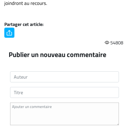
Nous
joindront au recours.
joindre
À
propos
Partager cet article:
Infolettre
S’abonner
54808
FAQ
Publier un nouveau commentaire
Politique de
confidentialité