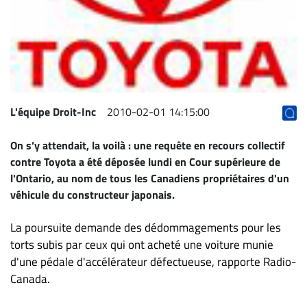
Archives
CARRIÈRE
ET
EMPLOIS
L'équipe Droit-Inc
2010-02-01 14:15:00
AVOCATS
ET
On s’y attendait, la voilà : une requête en recours collectif
JURISTES
contre Toyota a été déposée lundi en Cour supérieure de
l'Ontario, au nom de tous les Canadiens propriétaires d'un
Offres
véhicule du constructeur japonais.
d'emploi
Formation
La poursuite demande des dédommagements pour les
Continue
torts subis par ceux qui ont acheté une voiture munie
Métiers
d'une pédale d'accélérateur défectueuse, rapporte Radio-
Scoop?
Canada.
CABINETS