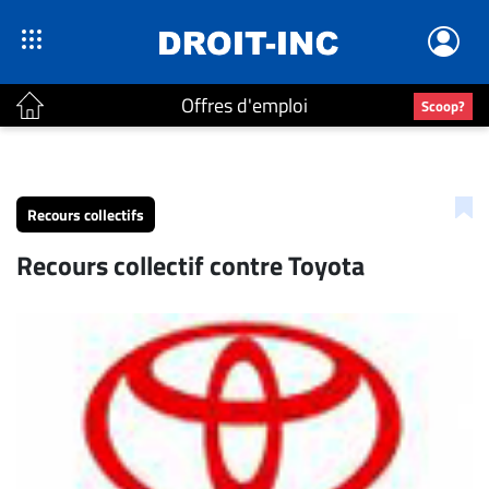
Offres d'emploi
Scoop?
ACTUALITÉS
Accueil
Recours collectifs
En
Recours collectif contre Toyota
Continu
Nominations
Bureaux
Conseillers
Juridiques
Campus
Carrière