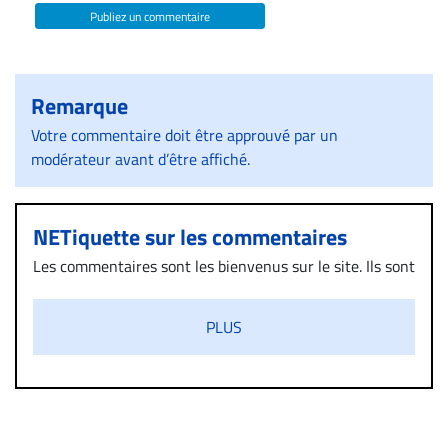
Publiez un commentaire
Remarque
Votre commentaire doit être approuvé par un
modérateur avant d’être affiché.
NETiquette sur les commentaires
Les commentaires sont les bienvenus sur le site. Ils sont
validés par la Rédaction avant d’être publiés et exclus
s’ils présentent un caractère injurieux, raciste ou
PLUS
diffamatoire. Si malgré cette politique de modération,
un commentaire publié sur le site vous dérange, prenez
immédiatement contact par courriel (info@droit-
inc.com) avec la Rédaction. Si votre demande apparait
légitime, le commentaire sera retiré sur le champ. Vous