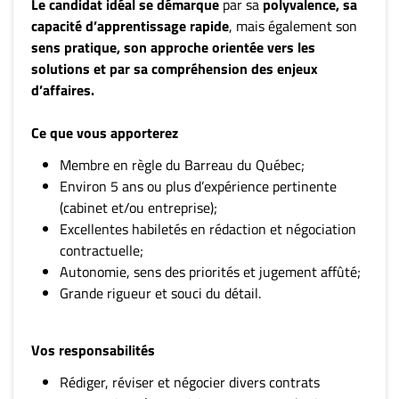
Nous
Le candidat idéal se démarque
par sa
polyvalence, sa
joindre
capacité d’apprentissage rapide
, mais également son
sens pratique, son approche orientée vers les
À
solutions et par sa compréhension des enjeux
propos
d’affaires.
Infolettre
S’abonner
Ce que vous apporterez
FAQ
Membre en règle du Barreau du Québec;
Politique de
Environ 5 ans ou plus d’expérience pertinente
confidentialité
(cabinet et/ou entreprise);
Excellentes habiletés en rédaction et négociation
contractuelle;
Autonomie, sens des priorités et jugement affûté;
Grande rigueur et souci du détail.
Vos responsabilités
Rédiger, réviser et négocier divers contrats