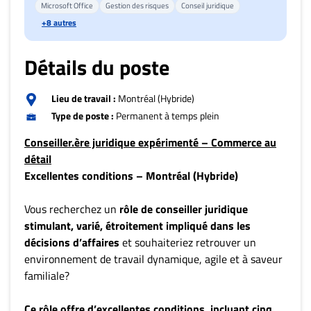
Archives
Microsoft Office
Gestion des risques
Conseil juridique
+8 autres
CARRIÈRE
ET
Détails du poste
EMPLOIS
Lieu de travail :
Montréal (Hybride)
Type de poste :
Permanent à temps plein
AVOCATS
ET
Conseiller.ère juridique expérimenté – Commerce au
JURISTES
détail
Excellentes conditions – Montréal (Hybride)
Offres
d'emploi
Vous recherchez un
rôle de conseiller juridique
Formation
stimulant, varié, étroitement impliqué dans les
Continue
décisions d’affaires
et souhaiteriez retrouver un
environnement de travail dynamique, agile et à saveur
Métiers
familiale?
Scoop?
CABINETS
Ce rôle offre d’excellentes conditions, incluant cinq