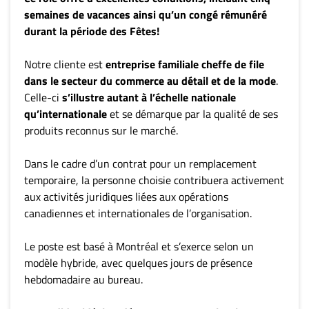
ET
semaines de vacances ainsi qu’un congé rémunéré
durant la période des Fêtes!
ENTREPRISES
Espace
Notre cliente est
entreprise familiale cheffe de file
entreprises
dans le secteur du commerce au détail et de la mode
.
Page
Celle-ci
s’illustre autant à l’échelle nationale
entreprises
qu’internationale
et se démarque par la qualité de ses
produits reconnus sur le marché.
Publier
un
Dans le cadre d’un contrat pour un remplacement
emploi
temporaire, la personne choisie contribuera activement
Publicité
aux activités juridiques liées aux opérations
Solutions de
canadiennes et internationales de l’organisation.
recrutements
TROUVEZ-
Le poste est basé à Montréal et s’exerce selon un
modèle hybride, avec quelques jours de présence
NOUS
hebdomadaire au bureau.