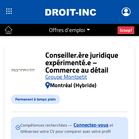
Offres d'emploi
Scoop?
ACTUALITÉS
Conseiller.ère juridique
Accueil
expérimenté.e –
Commerce au détail
En
Groupe Montpetit
Continu
Montréal (Hybride)
Nominations
Bureaux
Permanent à temps plein
Conseillers
Juridiques
Campus
Connectez-vous
Compétences recherchées —
et
téléversez votre CV pour comparer avec votre profil
Carrière