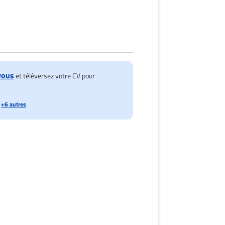
vous
et téléversez votre CV pour
+6 autres