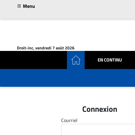
Menu
ACTUALITÉS
Accueil
Droit-inc, vendredi 7 août 2026
En
EN CONTINU
Continu
Nominations
Bureaux
Conseillers
Juridiques
Campus
Connexion
Carrière
Courriel
Archives
CARRIÈRE