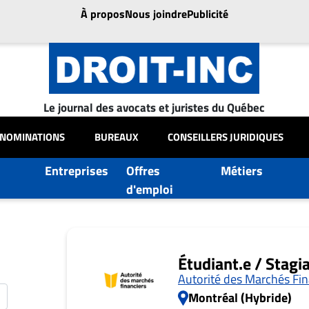
À propos
Nous joindre
Publicité
Le journal des avocats et juristes du Québec
NOMINATIONS
BUREAUX
CONSEILLERS JURIDIQUES
Entreprises
Offres
Métiers
d'emploi
Étudiant.e / Stagia
Autorité des Marchés Fin
Montréal (Hybride)