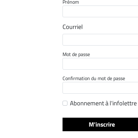
Prénom
Espace
entreprises
Courriel
Page
entreprises
Publier
un
Mot de passe
emploi
Publicité
Solutions de
Confirmation du mot de passe
recrutements
TROUVEZ-
Abonnement à l'infolettre
NOUS
M'inscrire
Nous
joindre