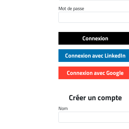
ET
Mot de passe
EMPLOIS
AVOCATS
Connexion
ET
JURISTES
Connexion avec LinkedIn
Offres
d'emploi
Connexion avec Google
Formation
Continue
Métiers
Créer un compte
Scoop?
Nom
CABINETS
ET
ENTREPRISES