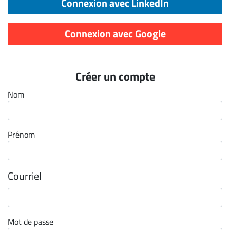
Connexion avec LinkedIn
Archives
CARRIÈRE
Connexion avec Google
ET
EMPLOIS
Créer un compte
AVOCATS
Nom
ET
JURISTES
Prénom
Offres
d'emploi
Formation
Courriel
Continue
Métiers
Scoop?
Mot de passe
CABINETS