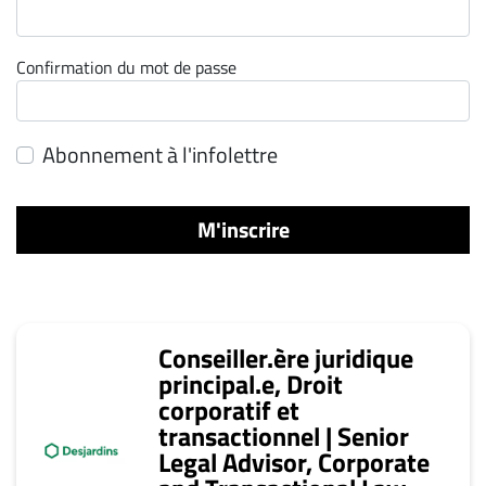
ET
ENTREPRISES
Confirmation du mot de passe
Espace
entreprises
Page
Abonnement à l'infolettre
entreprises
Publier
M'inscrire
un
emploi
Publicité
Solutions de
Conseiller.ère juridique
recrutements
principal.e, Droit
TROUVEZ-
corporatif et
NOUS
transactionnel | Senior
Legal Advisor, Corporate