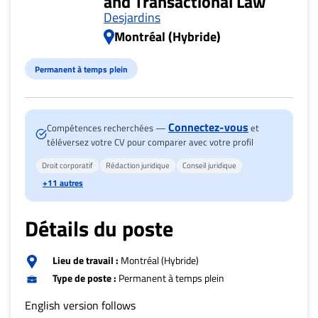
and Transactional Law
Nous
Desjardins
joindre
Montréal (Hybride)
À
propos
Permanent à temps plein
Infolettre
S’abonner
FAQ
Connectez-vous
Compétences recherchées —
et
téléversez votre CV pour comparer avec votre profil
Politique de
confidentialité
Droit corporatif
Rédaction juridique
Conseil juridique
+11 autres
Détails du poste
Lieu de travail :
Montréal (Hybride)
Type de poste :
Permanent à temps plein
English version follows