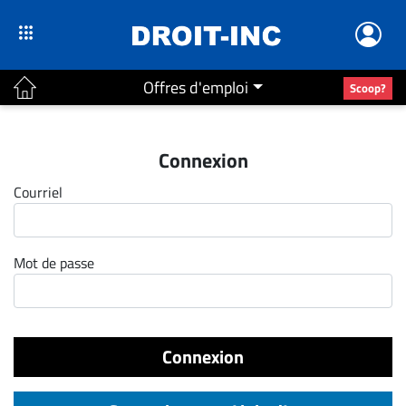
Offres d'emploi
Scoop?
ACTUALITÉS
Connexion
Accueil
Courriel
En
Continu
Nominations
Mot de passe
Bureaux
Conseillers
Juridiques
Connexion
Campus
Carrière