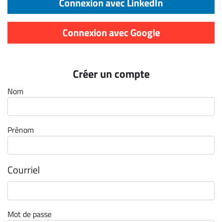
Connexion avec LinkedIn
Archives
CARRIÈRE
Connexion avec Google
ET
EMPLOIS
Créer un compte
AVOCATS
Nom
ET
JURISTES
Prénom
Offres
d'emploi
Formation
Courriel
Continue
Métiers
Scoop?
Mot de passe
CABINETS