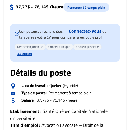
Nous
37,77$ - 76,14$ /heure
joindre
Permanent à temps plein
À
propos
Connectez-vous
Compétences recherchées —
et
Infolettre
téléversez votre CV pour comparer avec votre profil
S’abonner
Rédaction juridique
Conseil juridique
Analyse juridique
FAQ
+4 autres
Politique de
confidentialité
Détails du poste
Lieu de travail :
Québec (Hybride)
Type de poste :
Permanent à temps plein
Salaire :
37,77$ - 76,14$ /heure
Établissement :
Santé Québec Capitale Nationale
universitaire
Titre d'emploi :
Avocat ou avocate – Droit de la