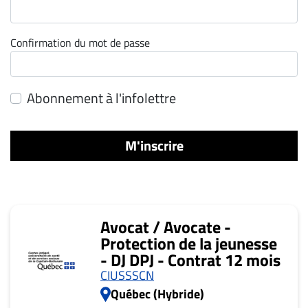
ET
ENTREPRISES
Confirmation du mot de passe
Espace
entreprises
Page
Abonnement à l'infolettre
entreprises
Publier
M'inscrire
un
emploi
Publicité
Solutions de
Avocat / Avocate -
recrutements
Protection de la jeunesse
TROUVEZ-
- DJ DPJ - Contrat 12 mois
NOUS
CIUSSSCN
Québec (Hybride)