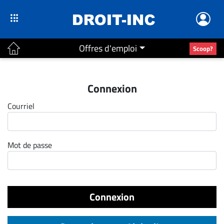
Offres d'emploi
Scoop?
ACTUALITÉS
Connexion
Accueil
Courriel
En
Continu
Nominations
Mot de passe
Bureaux
Conseillers
Juridiques
Connexion
Campus
Carrière