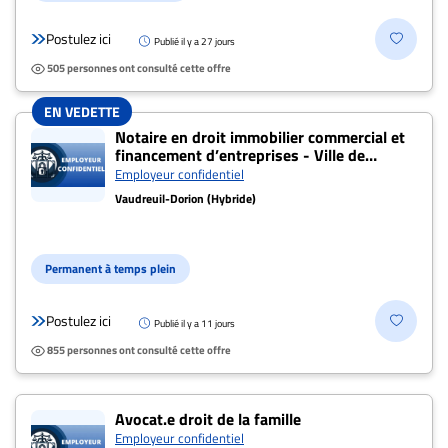
Postulez ici
Publié il y a 27 jours
505 personnes ont consulté cette offre
EN VEDETTE
Notaire en droit immobilier commercial et
financement d’entreprises - Ville de
Vaudreuil-Dorion
Employeur confidentiel
Vaudreuil-Dorion (Hybride)
Permanent à temps plein
Postulez ici
Publié il y a 11 jours
855 personnes ont consulté cette offre
Avocat.e droit de la famille
Employeur confidentiel