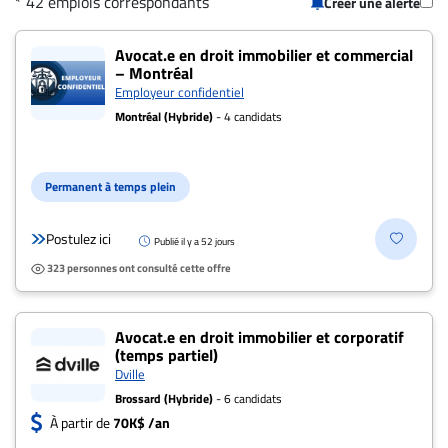
* 42 emplois correspondants
Créer une alerte
CARRIÈRE
42 offres pour "Avocat.e en droit immobili
ET
Avocat.e en droit immobilier et commercial
– Montréal
EMPLOIS
Employeur confidentiel
Montréal (Hybride)
- 4 candidats
AVOCATS
ET
Permanent à temps plein
JURISTES
Offres
Postulez ici
Publié il y a 52 jours
d'emploi
323 personnes ont consulté cette offre
Formation
Continue
Avocat.e en droit immobilier et corporatif
Métiers
(temps partiel)
Dville
Scoop?
Brossard (Hybride)
- 6 candidats
CABINETS
À partir de
70K$ /an
ET