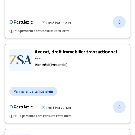
ENTREPRISES
Espace
Postulez ici
entreprises
Publié il y a 53 jours
715 personnes ont consulté cette offre
Page
entreprises
Publier
Avocat, droit immobilier transactionnel
un
Zsa
emploi
Montréal (Présentiel)
Publicité
Solutions de
recrutements
Permanent à temps plein
TROUVEZ-
Postulez ici
Publié il y a 24 jours
NOUS
1117 personnes ont consulté cette offre
Nous
joindre