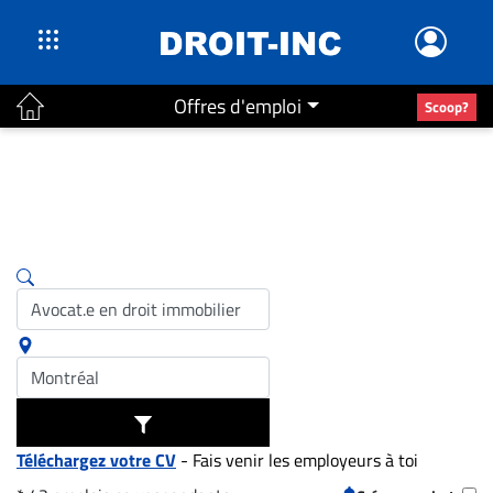
Offres d'emploi
Scoop?
ACTUALITÉS
Accueil
En
Continu
Nominations
Bureaux
Conseillers
Juridiques
Campus
Carrière
Téléchargez votre CV
- Fais venir les employeurs à toi
Archives