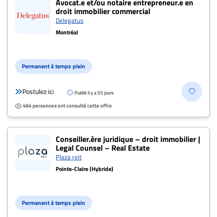
Avocat.e et/ou notaire entrepreneur.e en
droit immobilier commercial
À
Delegatus
propos
Montréal
Infolettre
S’abonner
Permanent à temps plein
FAQ
Politique de
Postulez ici
Publié il y a 55 jours
confidentialité
464 personnes ont consulté cette offre
Conseiller.ère juridique – droit immobilier |
Legal Counsel – Real Estate
Plaza reit
Pointe-Claire (Hybride)
Permanent à temps plein