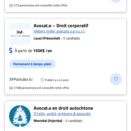
273 personnes ont consulté cette offre
Avocat.e – Droit corporatif
Hébert miller avocats s.e.n.c.r.l.
Laval (Présentiel)
- 5 candidats
À partir de
150K$ /an
Permanent à temps plein
Postulez ici
Publié il y a 42 jours
2158 personnes ont consulté cette offre
Avocat.e en droit autochtone
O'reilly, andré-grégoire & associés
Montréal (Hybride)
- 5 candidats