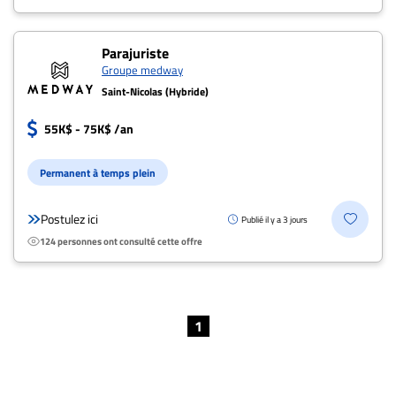
ET
ENTREPRISES
Parajuriste
Groupe medway
Espace
entreprises
Saint-Nicolas (Hybride)
Page
55K$ - 75K$ /an
entreprises
Publier
Permanent à temps plein
un
emploi
Postulez ici
Publié il y a 3 jours
Publicité
124 personnes ont consulté cette offre
Solutions de
recrutements
TROUVEZ-
1
NOUS