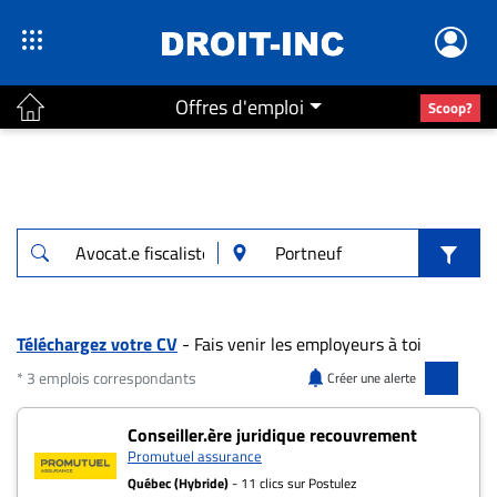
Offres d'emploi
Scoop?
ACTUALITÉS
Accueil
En
Continu
Nominations
Bureaux
Téléchargez votre CV
- Fais venir les employeurs à toi
Conseillers
* 3 emplois correspondants
Créer une alerte
Juridiques
3 offres pour "Avocat.e fiscaliste" à Portn
Conseiller.ère juridique recouvrement
Campus
Promutuel assurance
Carrière
Québec (Hybride)
- 11 clics sur Postulez