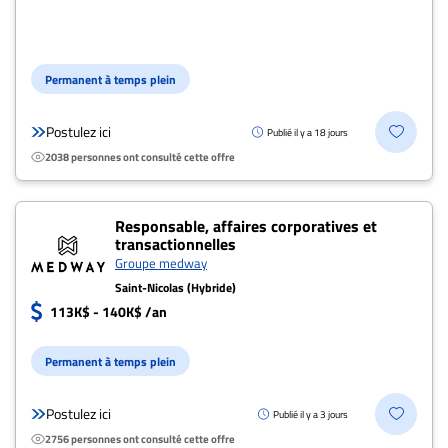
Archives
CARRIÈRE
ET
Permanent à temps plein
EMPLOIS
Postulez ici
Publié il y a 18 jours
2038 personnes ont consulté cette offre
AVOCATS
ET
JURISTES
Responsable, affaires corporatives et
transactionnelles
Offres
Groupe medway
d'emploi
Saint-Nicolas (Hybride)
113K$ - 140K$ /an
Formation
Continue
Permanent à temps plein
Métiers
Scoop?
Postulez ici
Publié il y a 3 jours
CABINETS
2756 personnes ont consulté cette offre