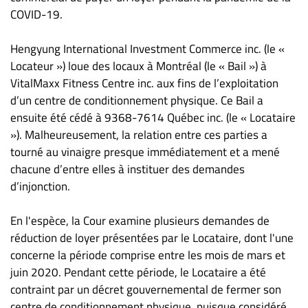
Nous
COVID-19.
joindre
À
Hengyung International Investment Commerce inc. (le «
propos
Locateur ») loue des locaux à Montréal (le « Bail ») à
Infolettre
VitalMaxx Fitness Centre inc. aux fins de l’exploitation
S’abonner
d’un centre de conditionnement physique. Ce Bail a
ensuite été cédé à 9368-7614 Québec inc. (le « Locataire
FAQ
»). Malheureusement, la relation entre ces parties a
Politique de
tourné au vinaigre presque immédiatement et a mené
confidentialité
chacune d’entre elles à instituer des demandes
d’injonction.
En l'espèce, la Cour examine plusieurs demandes de
réduction de loyer présentées par le Locataire, dont l'une
concerne la période comprise entre les mois de mars et
juin 2020. Pendant cette période, le Locataire a été
contraint par un décret gouvernemental de fermer son
centre de conditionnement physique, puisque considéré