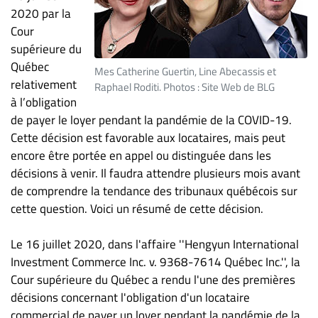
2020 par la
ET
Cour
ENTREPRISES
supérieure du
Espace
Québec
Mes Catherine Guertin, Line Abecassis et
entreprises
relativement
Raphael Roditi. Photos : Site Web de BLG
Page
à l’obligation
entreprises
de payer le loyer pendant la pandémie de la COVID-19.
Publier
Cette décision est favorable aux locataires, mais peut
un
encore être portée en appel ou distinguée dans les
emploi
décisions à venir. Il faudra attendre plusieurs mois avant
de comprendre la tendance des tribunaux québécois sur
Publicité
cette question. Voici un résumé de cette décision.
Solutions de
recrutements
Le 16 juillet 2020, dans l'affaire ''Hengyun International
TROUVEZ-
Investment Commerce Inc. v. 9368-7614 Québec Inc.'', la
Cour supérieure du Québec a rendu l'une des premières
NOUS
décisions concernant l'obligation d'un locataire
commercial de payer un loyer pendant la pandémie de la