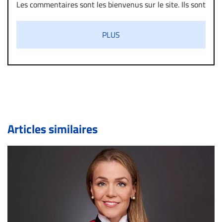
Les commentaires sont les bienvenus sur le site. Ils sont
validés par la Rédaction avant d’être publiés et exclus
s’ils présentent un caractère injurieux, raciste ou
PLUS
diffamatoire. Si malgré cette politique de modération,
un commentaire publié sur le site vous dérange, prenez
immédiatement contact par courriel (info@droit-
inc.com) avec la Rédaction. Si votre demande apparait
légitime, le commentaire sera retiré sur le champ. Vous
pouvez également utiliser l’espace dédié aux
commentaires pour publier, dans les mêmes conditions
de validation, un droit de réponse.
Articles similaires
Bien à vous,
La Rédaction de Droit-inc.com