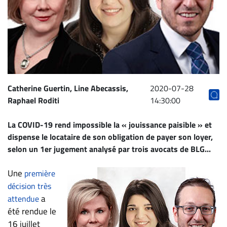
Archives
CARRIÈRE
ET
EMPLOIS
AVOCATS
Catherine Guertin, Line Abecassis,
2020-07-28
Raphael Roditi
14:30:00
ET
JURISTES
La COVID-19 rend impossible la « jouissance paisible » et
Offres
dispense le locataire de son obligation de payer son loyer,
d'emploi
selon un 1er jugement analysé par trois avocats de BLG...
Formation
Une
première
Continue
décision très
Métiers
a
attendue
Scoop?
été rendue le
CABINETS
16 juillet