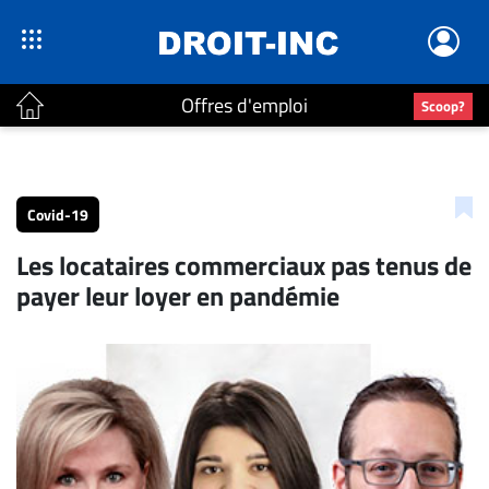
Offres d'emploi
Scoop?
ACTUALITÉS
Accueil
Covid-19
En
Les locataires commerciaux pas tenus de
Continu
payer leur loyer en pandémie
Nominations
Bureaux
Conseillers
Juridiques
Campus
Carrière