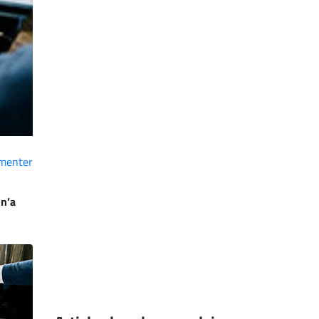
menter
 n’a