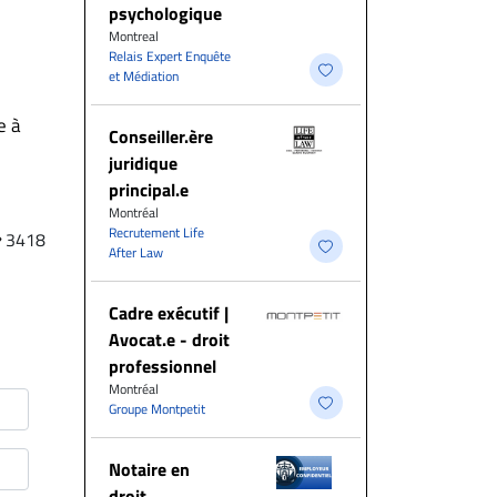
psychologique
Montreal
Relais Expert Enquête
et Médiation
e à
Conseiller.ère
juridique
principal.e
Montréal
Recrutement Life
3418
After Law
Cadre exécutif |
Avocat.e - droit
professionnel
Montréal
Groupe Montpetit
Notaire en
droit