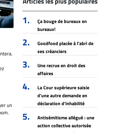
Articles les plus populaires
1.
Ça bouge de bureaux en
bureaux!
2.
Goodfood placée à l’abri de
ses créanciers
entera.
3.
Une recrue en droit des
ez
affaires
4.
La Cour supérieure saisie
d’une autre demande en
déclaration d’inhabilité
yer un
Zoom.
5.
Antisémitisme allégué : une
action collective autorisée