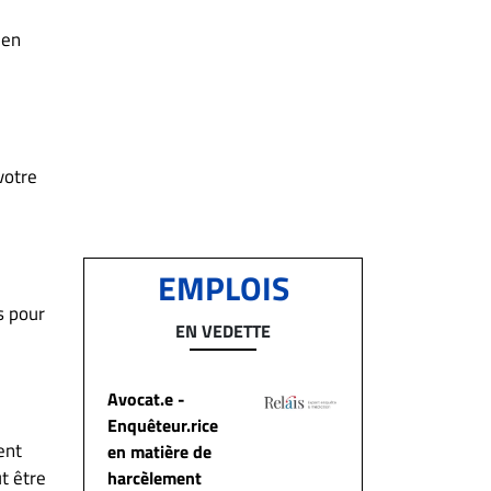
 en
votre
EMPLOIS
s pour
EN VEDETTE
Avocat.e -
Enquêteur.rice
ent
en matière de
t être
harcèlement