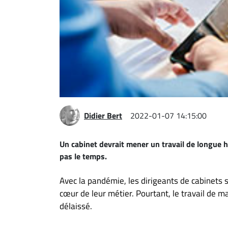
Espace
entreprises
Page
entreprises
Publier
un
emploi
Publicité
Didier Bert
2022-01-07 14:15:00
Solutions de
recrutements
Un cabinet devrait mener un travail de longue
pas le temps.
TROUVEZ-
NOUS
Avec la pandémie, les dirigeants de cabinets 
cœur de leur métier. Pourtant, le travail de m
Nous
délaissé.
joindre