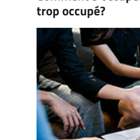
trop occupé?
ET
EMPLOIS
AVOCATS
ET
JURISTES
Offres
d'emploi
Formation
Continue
Métiers
Scoop?
CABINETS
ET
ENTREPRISES