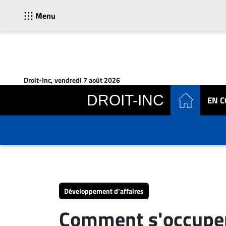
Menu
ACTUALITÉS
Accueil
Droit-inc, vendredi 7 août 2026
En
DROIT-INC
EN 
Continu
Nominations
Bureaux
Conseillers
Juridiques
Campus
Carrière
Développement d’affaires
Archives
Comment s'occuper
CARRIÈRE