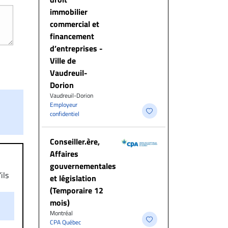
immobilier
commercial et
financement
d’entreprises -
Ville de
Vaudreuil-
Dorion
Vaudreuil-Dorion
Employeur
confidentiel
Conseiller.ère,
Affaires
gouvernementales
ils
et législation
aire
(Temporaire 12
on.
mois)
Montréal
CPA Québec