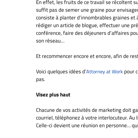
En effet, les fruits de ce travail se récoltent su
À
suffit pas de semer une graine pour envisager 
propos
consiste à planter d’innombrables graines et 
Infolettre
rédiger un article de blogue, effectuer une p
S’abonner
conférence, faire des déjeuners d’affaires pou
FAQ
son réseau…
Politique de
Et recommencer encore et encore, afin de reste
confidentialité
Voici quelques idées d’
pour c
Attorney at Work
pas.
Visez plus haut
Chacune de vos activités de marketing doit ga
courriel, téléphonez à votre interlocuteur. A
Celle-ci devient une réunion en personne… qu