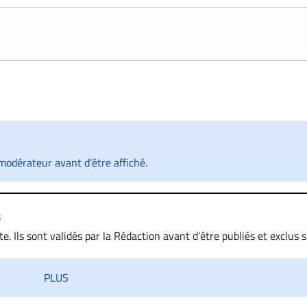
odérateur avant d’être affiché.
s
. Ils sont validés par la Rédaction avant d’être publiés et exclus s’
 diffamatoire. Si malgré cette politique de modération, un comment
iatement contact par courriel (info@droit-inc.com) avec la Rédacti
PLUS
taire sera retiré sur le champ. Vous pouvez également utiliser
 dans les mêmes conditions de validation, un droit de réponse.