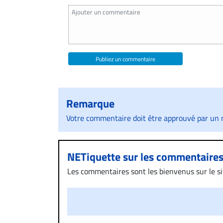
Publiez un commentaire
Remarque
Votre commentaire doit être approuvé par un m
NETiquette sur les commentaire
Les commentaires sont les bienvenus sur le site
présentent un caractère injurieux, raciste ou
publié sur le site vous dérange, prenez imméd
Si votre demande apparait légitime, le commen
l’espace dédié aux commentaires pour publier,