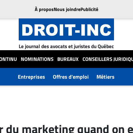
À propos
Nous joindre
Publicité
Le journal des avocats et juristes du Québec
CONTINU
NOMINATIONS
BUREAUX
CONSEILLERS JURIDIQ
Entreprises
Offres d'emploi
Métiers
 du marketing quand on e