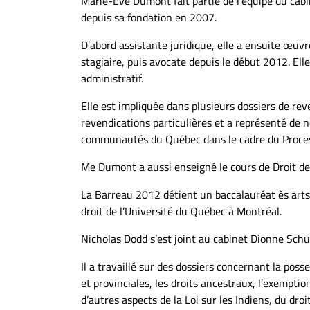
Marie-Eve Dumont fait partie de l’équipe du cab
À
depuis sa fondation en 2007.
propos
D’abord assistante juridique, elle a ensuite œu
Infolettre
stagiaire, puis avocate depuis le début 2012. Elle 
S’abonner
administratif.
FAQ
Elle est impliquée dans plusieurs dossiers de rev
Politique de
revendications particulières et a représenté de
confidentialité
communautés du Québec dans le cadre du Process
Me Dumont a aussi enseigné le cours de Droit de
La Barreau 2012 détient un baccalauréat ès arts 
droit de l’Université du Québec à Montréal.
Nicholas Dodd s’est joint au cabinet Dionne Sch
Il a travaillé sur des dossiers concernant la pos
et provinciales, les droits ancestraux, l’exempti
d’autres aspects de la Loi sur les Indiens, du droi