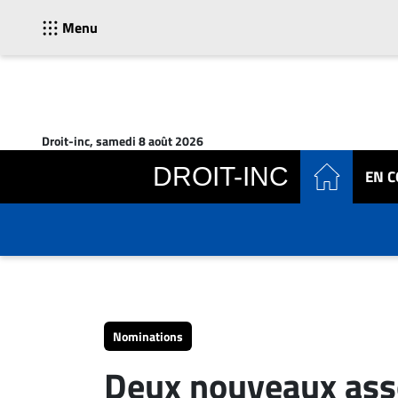
Menu
ACTUALITÉS
Accueil
Droit-inc, samedi 8 août 2026
En
DROIT-INC
EN 
Continu
Nominations
Bureaux
Conseillers
Juridiques
Campus
Carrière
Nominations
Archives
Deux nouveaux ass
CARRIÈRE