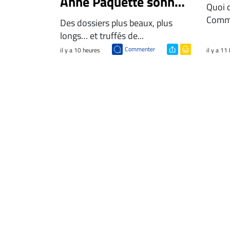
Anne Paquette sonne
Quoi 
l'alarme
Comme
Des dossiers plus beaux, plus
longs… et truffés de...
Commenter
il y a 10 heures
il y a 11