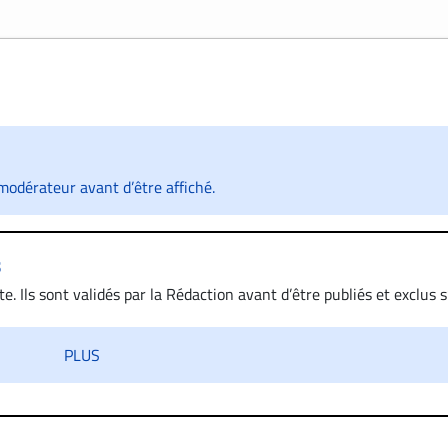
odérateur avant d’être affiché.
s
. Ils sont validés par la Rédaction avant d’être publiés et exclus s’
 diffamatoire. Si malgré cette politique de modération, un comment
iatement contact par courriel (info@droit-inc.com) avec la Rédacti
PLUS
taire sera retiré sur le champ. Vous pouvez également utiliser
 dans les mêmes conditions de validation, un droit de réponse.