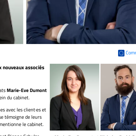
Com
ux nouveaux associés
cats
Marie-Eve Dumont
in du cabinet.
s avec les client·es et
use témoigne de leurs
 mentionne le cabinet.