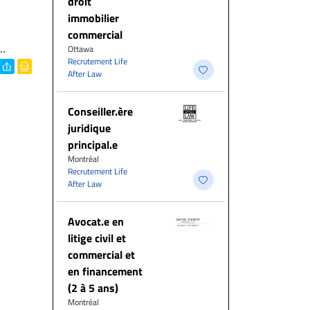
droit
immobilier
commercial
..
Ottawa
Recrutement Life
After Law
Conseiller.ère
juridique
principal.e
Montréal
Recrutement Life
After Law
Avocat.e en
litige civil et
commercial et
en financement
(2 à 5 ans)
Montréal