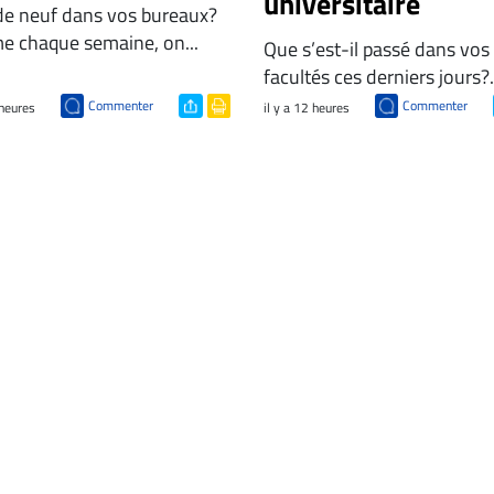
universitaire
de neuf dans vos bureaux?
 chaque semaine, on...
Que s’est-il passé dans vos
facultés ces derniers jours?.
Commenter
Commenter
 heures
il y a 12 heures