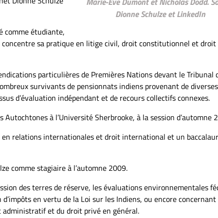
inet Dionne Schulze
Marie-Eve Dumont et Nicholas Dodd. So
Dionne Schulze et LinkedIn
vré comme étudiante,
concentre sa pratique en litige civil, droit constitutionnel et droit
endications particulières de Premières Nations devant le Tribunal 
 nombreux survivants de pensionnats indiens provenant de diverses
us d’évaluation indépendant et de recours collectifs connexes.
s Autochtones à l’Université Sherbrooke, à la session d’automne 
en relations internationales et droit international et un baccalau
ulze comme stagiaire à l’automne 2009.
session des terres de réserve, les évaluations environnementales fé
on d’impôts en vertu de la Loi sur les Indiens, ou encore concernant
t administratif et du droit privé en général.