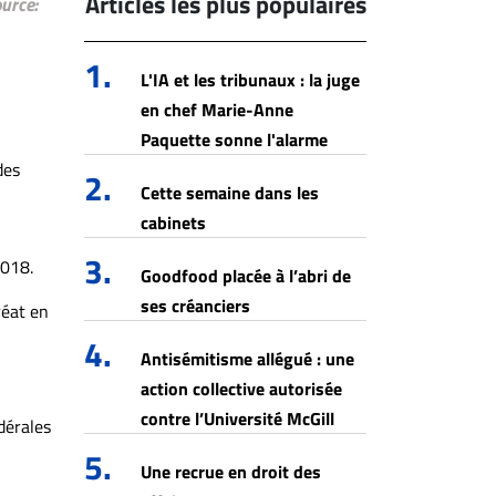
Articles les plus populaires
urce:
1.
L'IA et les tribunaux : la juge
en chef Marie-Anne
Paquette sonne l'alarme
des
2.
Cette semaine dans les
cabinets
3.
2018.
Goodfood placée à l’abri de
ses créanciers
réat en
4.
Antisémitisme allégué : une
action collective autorisée
contre l’Université McGill
dérales
5.
Une recrue en droit des