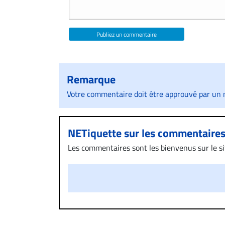
Publiez un commentaire
Remarque
Votre commentaire doit être approuvé par un m
NETiquette sur les commentaire
Les commentaires sont les bienvenus sur le site
présentent un caractère injurieux, raciste ou
publié sur le site vous dérange, prenez imméd
Si votre demande apparait légitime, le commen
l’espace dédié aux commentaires pour publier,
Bien à vous,