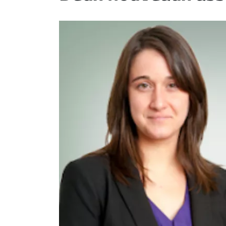
ET
EMPLOIS
AVOCATS
ET
JURISTES
Offres
d'emploi
Formation
Continue
Métiers
Scoop?
CABINETS
ET
ENTREPRISES