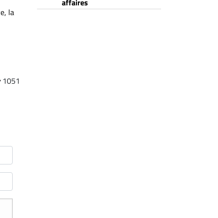
affaires
e, la
1051