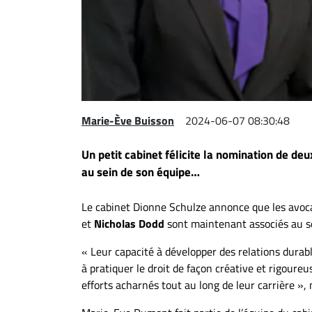
Espace
entreprises
Page
entreprises
Publier
un
Marie-Ève Buisson
2024-06-07 08:30:48
emploi
Un petit cabinet félicite la nomination de de
Publicité
au sein de son équipe…
Solutions de
recrutements
Le cabinet Dionne Schulze annonce que les avo
TROUVEZ-
et
Nicholas Dodd
sont maintenant associés au se
NOUS
« Leur capacité à développer des relations durable
à pratiquer le droit de façon créative et rigoure
Nous
efforts acharnés tout au long de leur carrière »,
joindre