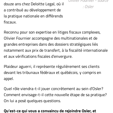
Olivier Fournier - source
douze ans chez Deloitte Legal, où il
ET
: Osler
a contribué au développement de
ENTREPRISES
la pratique nationale en différends
Espace
fiscaux.
entreprises
Reconnu pour son expertise en litiges fiscaux complexes,
Page
Olivier Fournier accompagne des multinationales et de
entreprises
grandes entreprises dans des dossiers stratégiques liés
Publier
notamment aux prix de transfert, à la fiscalité internationale
un
et aux vérifications fiscales d’envergure.
emploi
Plaideur aguerri, il représente régulièrement ses clients
Publicité
devant les tribunaux fédéraux et québécois, y compris en
Solutions de
appel.
recrutements
Quel rôle viendra-t-il jouer concrètement au sein d’Osler?
TROUVEZ-
Comment envisage-t-il cette nouvelle étape de sa pratique?
NOUS
On lui a posé quelques questions.
Qu’est-ce qui vous a convaincu de rejoindre Osler, et