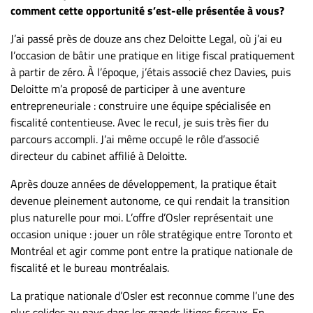
Nous
comment cette opportunité s’est-elle présentée à vous?
joindre
J’ai passé près de douze ans chez Deloitte Legal, où j’ai eu
À
l’occasion de bâtir une pratique en litige fiscal pratiquement
propos
à partir de zéro. À l’époque, j’étais associé chez Davies, puis
Infolettre
Deloitte m’a proposé de participer à une aventure
S’abonner
entrepreneuriale : construire une équipe spécialisée en
fiscalité contentieuse. Avec le recul, je suis très fier du
FAQ
parcours accompli. J’ai même occupé le rôle d’associé
Politique de
directeur du cabinet affilié à Deloitte.
confidentialité
Après douze années de développement, la pratique était
devenue pleinement autonome, ce qui rendait la transition
plus naturelle pour moi. L’offre d’Osler représentait une
occasion unique : jouer un rôle stratégique entre Toronto et
Montréal et agir comme pont entre la pratique nationale de
fiscalité et le bureau montréalais.
La pratique nationale d’Osler est reconnue comme l’une des
plus solides au pays dans les grands litiges fiscaux. En