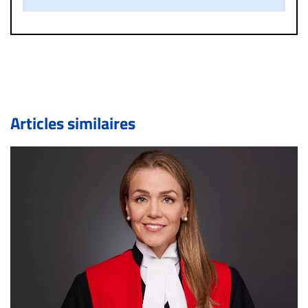
un commentaire publié sur le site vous dérange, prenez
immédiatement contact par courriel (info@droit-
inc.com) avec la Rédaction. Si votre demande apparait
légitime, le commentaire sera retiré sur le champ. Vous
pouvez également utiliser l’espace dédié aux
commentaires pour publier, dans les mêmes conditions
de validation, un droit de réponse.
Articles similaires
Bien à vous,
La Rédaction de Droit-inc.com