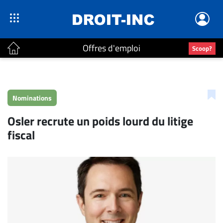
Offres d'emploi
Scoop?
ACTUALITÉS
Accueil
Nominations
En
Osler recrute un poids lourd du litige
Continu
fiscal
Nominations
Bureaux
Conseillers
Juridiques
Campus
Carrière