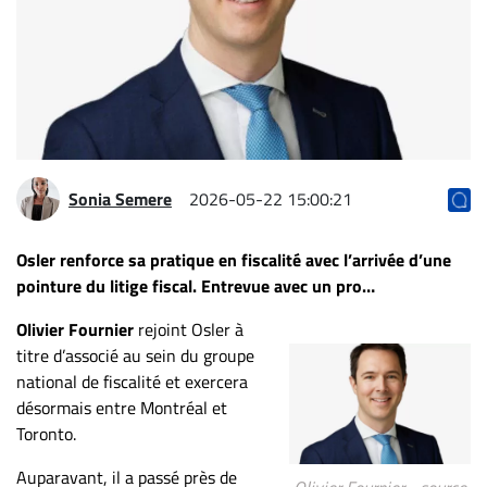
Archives
CARRIÈRE
ET
EMPLOIS
AVOCATS
Sonia Semere
2026-05-22 15:00:21
ET
JURISTES
Osler renforce sa pratique en fiscalité avec l’arrivée d’une
pointure du litige fiscal. Entrevue avec un pro…
Offres
d'emploi
Olivier Fournier
rejoint Osler à
Formation
titre d’associé au sein du groupe
Continue
national de fiscalité et exercera
Métiers
désormais entre Montréal et
Toronto.
Scoop?
Auparavant, il a passé près de
CABINETS