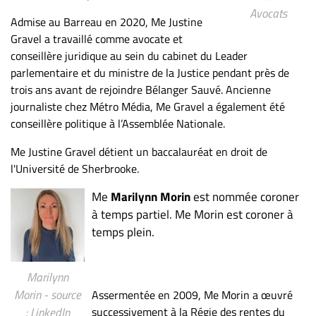
ET
Avocats
Admise au Barreau en 2020, Me Justine
ENTREPRISES
Gravel a travaillé comme avocate et
conseillère juridique au sein du cabinet du Leader
Espace
parlementaire et du ministre de la Justice pendant près de
entreprises
trois ans avant de rejoindre Bélanger Sauvé. Ancienne
Page
journaliste chez Métro Média, Me Gravel a également été
entreprises
conseillère politique à l’Assemblée Nationale.
Publier
Me Justine Gravel détient un baccalauréat en droit de
un
l'Université de Sherbrooke.
emploi
Publicité
Me
Marilynn Morin
est nommée coroner
Solutions de
à temps partiel. Me Morin est coroner à
recrutements
temps plein.
TROUVEZ-
Marilynn
NOUS
Morin - source
Assermentée en 2009, Me Morin a œuvré
successivement à la Régie des rentes du
: LinkedIn