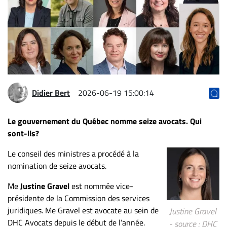
Archives
CARRIÈRE
ET
EMPLOIS
AVOCATS
Didier Bert
2026-06-19 15:00:14
ET
JURISTES
Le gouvernement du Québec nomme seize avocats. Qui
sont-ils?
Offres
d'emploi
Le conseil des ministres a procédé à la
Formation
nomination de seize avocats.
Continue
Me
Justine Gravel
est nommée vice-
Métiers
présidente de la Commission des services
Scoop?
juridiques. Me Gravel est avocate au sein de
Justine Gravel
DHC Avocats depuis le début de l’année.
CABINETS
- source : DHC