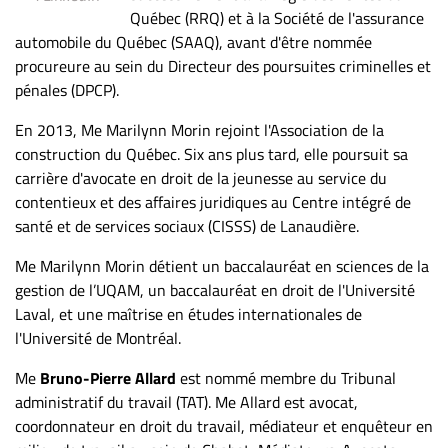
Nous
Québec (RRQ) et à la Société de l'assurance
joindre
automobile du Québec (SAAQ), avant d'être nommée
À
procureure au sein du Directeur des poursuites criminelles et
propos
pénales (DPCP).
Infolettre
En 2013, Me Marilynn Morin rejoint l'Association de la
S’abonner
construction du Québec. Six ans plus tard, elle poursuit sa
FAQ
carrière d'avocate en droit de la jeunesse au service du
contentieux et des affaires juridiques au Centre intégré de
Politique de
santé et de services sociaux (CISSS) de Lanaudière.
confidentialité
Me Marilynn Morin détient un baccalauréat en sciences de la
gestion de l’UQAM, un baccalauréat en droit de l'Université
Laval, et une maîtrise en études internationales de
l'Université de Montréal.
Me
Bruno-Pierre Allard
est nommé membre du Tribunal
administratif du travail (TAT). Me Allard est avocat,
coordonnateur en droit du travail, médiateur et enquêteur en