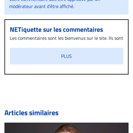
modérateur avant d’être affiché.
NETiquette sur les commentaires
Les commentaires sont les bienvenus sur le site. Ils sont
validés par la Rédaction avant d’être publiés et exclus
s’ils présentent un caractère injurieux, raciste ou
PLUS
diffamatoire. Si malgré cette politique de modération,
un commentaire publié sur le site vous dérange, prenez
immédiatement contact par courriel (info@droit-
inc.com) avec la Rédaction. Si votre demande apparait
légitime, le commentaire sera retiré sur le champ. Vous
pouvez également utiliser l’espace dédié aux
commentaires pour publier, dans les mêmes conditions
de validation, un droit de réponse.
Articles similaires
Bien à vous,