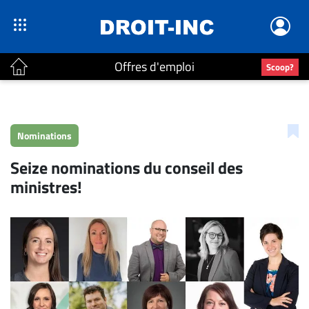
Offres d'emploi
Scoop?
ACTUALITÉS
Accueil
Nominations
En
Seize nominations du conseil des
Continu
ministres!
Nominations
Bureaux
Conseillers
Juridiques
Campus
Carrière