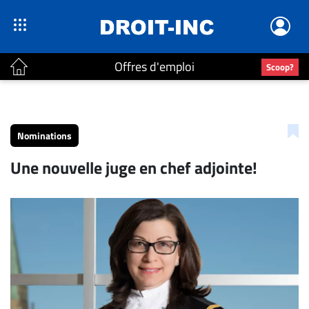
Offres d'emploi
Scoop?
ACTUALITÉS
Accueil
Nominations
En
Une nouvelle juge en chef adjointe!
Continu
Nominations
Bureaux
Conseillers
Juridiques
Campus
Carrière