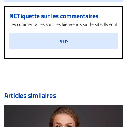
NETiquette sur les commentaires
Les commentaires sont les bienvenus sur le site. Ils sont
validés par la Rédaction avant d’être publiés et exclus
s’ils présentent un caractère injurieux, raciste ou
PLUS
diffamatoire. Si malgré cette politique de modération,
un commentaire publié sur le site vous dérange, prenez
immédiatement contact par courriel (info@droit-
inc.com) avec la Rédaction. Si votre demande apparait
légitime, le commentaire sera retiré sur le champ. Vous
pouvez également utiliser l’espace dédié aux
commentaires pour publier, dans les mêmes conditions
de validation, un droit de réponse.
Articles similaires
Bien à vous,
La Rédaction de Droit-inc.com