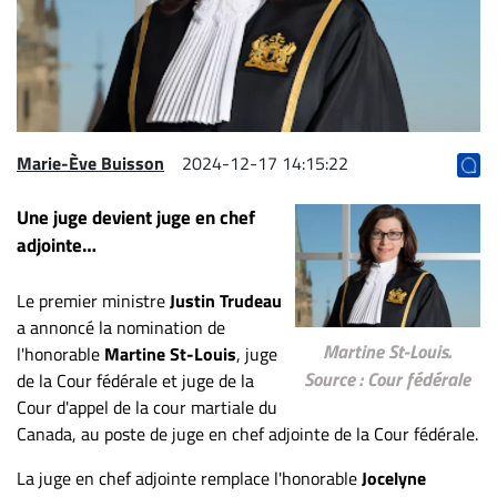
Archives
CARRIÈRE
ET
EMPLOIS
Marie-Ève Buisson
2024-12-17 14:15:22
AVOCATS
Une juge devient juge en chef
ET
adjointe…
JURISTES
Offres
Le premier ministre
Justin Trudeau
d'emploi
a annoncé la nomination de
Martine St-Louis.
Formation
l'honorable
Martine St-Louis
, juge
Source : Cour fédérale
Continue
de la Cour fédérale et juge de la
Cour d'appel de la cour martiale du
Métiers
Canada, au poste de juge en chef adjointe de la Cour fédérale.
Scoop?
La juge en chef adjointe remplace l'honorable
Jocelyne
CABINETS