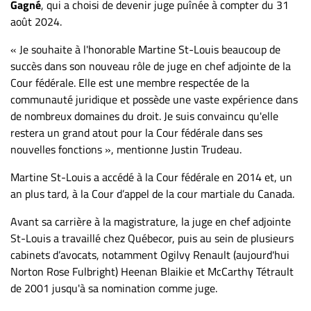
Gagné
, qui a choisi de devenir juge puînée à compter du 31
ET
août 2024.
ENTREPRISES
« Je souhaite à l'honorable Martine St-Louis beaucoup de
Espace
succès dans son nouveau rôle de juge en chef adjointe de la
entreprises
Cour fédérale. Elle est une membre respectée de la
Page
communauté juridique et possède une vaste expérience dans
entreprises
de nombreux domaines du droit. Je suis convaincu qu'elle
restera un grand atout pour la Cour fédérale dans ses
Publier
nouvelles fonctions », mentionne Justin Trudeau.
un
emploi
Martine St-Louis a accédé à la Cour fédérale en 2014 et, un
Publicité
an plus tard, à la Cour d’appel de la cour martiale du Canada.
Solutions de
Avant sa carrière à la magistrature, la juge en chef adjointe
recrutements
St-Louis a travaillé chez Québecor, puis au sein de plusieurs
TROUVEZ-
cabinets d’avocats, notamment Ogilvy Renault (aujourd'hui
Norton Rose Fulbright) Heenan Blaikie et McCarthy Tétrault
NOUS
de 2001 jusqu'à sa nomination comme juge.