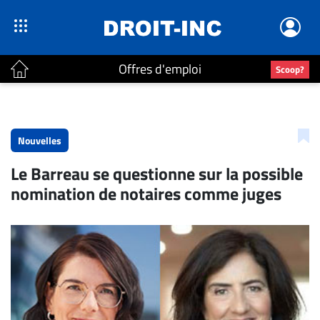
Offres d'emploi
Scoop?
ACTUALITÉS
Accueil
Nouvelles
En
Le Barreau se questionne sur la possible
Continu
nomination de notaires comme juges
Nominations
Bureaux
Conseillers
Juridiques
Campus
Carrière