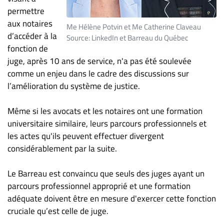
ET
permettre
ENTREPRISES
aux notaires
Me Hélène Potvin et Me Catherine Claveau
d’accéder à la
Source: LinkedIn et Barreau du Québec
Espace
fonction de
entreprises
juge, après 10 ans de service, n'a pas été soulevée
Page
comme un enjeu dans le cadre des discussions sur
entreprises
l’amélioration du système de justice.
Publier
un
Même si les avocats et les notaires ont une formation
emploi
universitaire similaire, leurs parcours professionnels et
les actes qu'ils peuvent effectuer divergent
Publicité
considérablement par la suite.
Solutions de
recrutements
Le Barreau est convaincu que seuls des juges ayant un
TROUVEZ-
parcours professionnel approprié et une formation
NOUS
adéquate doivent être en mesure d'exercer cette fonction
cruciale qu’est celle de juge.