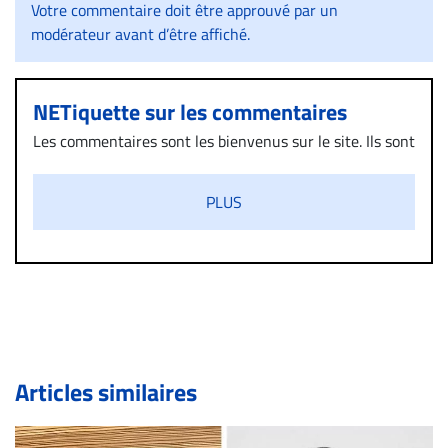
Votre commentaire doit être approuvé par un
modérateur avant d’être affiché.
NETiquette sur les commentaires
Les commentaires sont les bienvenus sur le site. Ils sont
validés par la Rédaction avant d’être publiés et exclus
s’ils présentent un caractère injurieux, raciste ou
PLUS
diffamatoire. Si malgré cette politique de modération,
un commentaire publié sur le site vous dérange, prenez
immédiatement contact par courriel (info@droit-
inc.com) avec la Rédaction. Si votre demande apparait
légitime, le commentaire sera retiré sur le champ. Vous
pouvez également utiliser l’espace dédié aux
commentaires pour publier, dans les mêmes conditions
de validation, un droit de réponse.
Articles similaires
Bien à vous,