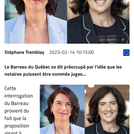
Archives
CARRIÈRE
ET
EMPLOIS
AVOCATS
Stéphane Tremblay
2023-02-14 10:15:00
ET
Le Barreau du Québec se dit préoccupé par l'idée que les
JURISTES
notaires puissent être nommés juges…
Offres
d'emploi
Cette
Formation
interrogation
Continue
du Barreau
provient du
Métiers
fait que la
Scoop?
proposition
CABINETS
visant à