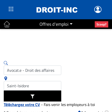
Offres d'emploi
Scoop?
ACTUALITÉS
Accueil
En
Continu
Nominations
Bureaux
Conseillers
Juridiques
Campus
Carrière
Téléchargez votre CV
- Fais venir les employeurs à toi
Archives