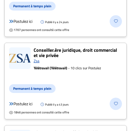
ENTREPRISES
Permanent à temps plein
Espace
Postulez ici
entreprises
Publié il y a 24 jours
1707 personnes ont consulté cette offre
Page
entreprises
Publier
Conseiller.ère juridique, droit commercial
un
et vie privée
Zsa
emploi
Télétravail (Télétravail)
- 10 clics sur Postulez
Publicité
Solutions de
recrutements
Permanent à temps plein
TROUVEZ-
Postulez ici
Publié il y a 43 jours
NOUS
1846 personnes ont consulté cette offre
Nous
joindre