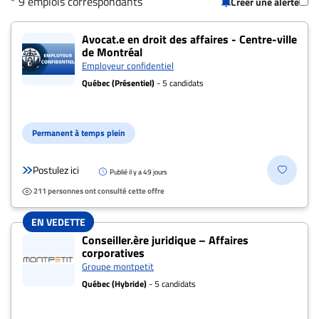
* 9 emplois correspondants
Créer une alerte
CARRIÈRE
9 offres pour "Avocat.e - Droit des affaires
ET
Avocat.e en droit des affaires - Centre-ville
de Montréal
EMPLOIS
Employeur confidentiel
Québec (Présentiel)
- 5 candidats
AVOCATS
ET
Permanent à temps plein
JURISTES
Offres
Postulez ici
Publié il y a 49 jours
d'emploi
211 personnes ont consulté cette offre
Formation
EN VEDETTE
Continue
Conseiller.ère juridique – Affaires
Métiers
corporatives
Groupe montpetit
Scoop?
Québec (Hybride)
- 5 candidats
CABINETS
ET