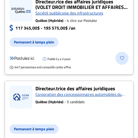
Directeur.rice des affaires juridiques
(VOLET DROIT IMMOBILIER ET AFFAIRES
À
CONTENTIEUSES) (#004809)
Société québécoise des infrastructures
propos
Québec (Hybride)
- 4 clics sur Postulez
Infolettre
117 345,00$ - 195 575,00$ /an
S’abonner
Permanent à temps plein
FAQ
Politique de
Postulez ici
Publié il y a 3 jours
confidentialité
447 personnes ont consulté cette offre
Directeur.trice des affaires juridiques
Corporation des concessionnaires automobiles du
québec
Québec (Hybride)
- 5 candidats
Permanent à temps plein