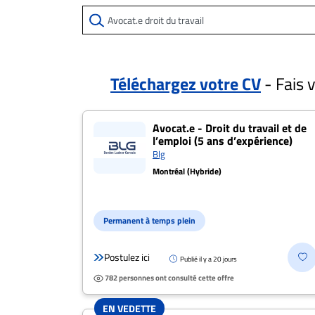
ET
EMPLOIS
AVOCATS
Téléchargez votre CV
- Fais 
ET
40 offres pour "Avo
JURISTES
Avocat.e - Droit du travail et de
l’emploi (5 ans d’expérience)
Offres
Blg
d'emploi
Montréal (Hybride)
Formation
Continue
Métiers
Permanent à temps plein
Scoop?
Postulez ici
Publié il y a 20 jours
CABINETS
782 personnes ont consulté cette offre
ET
ENTREPRISES
Postulez
EN VEDETTE