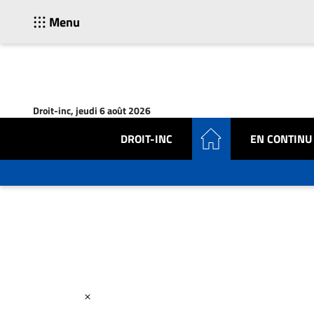
Menu
ACTUALITÉS
Accueil
Droit-inc, jeudi 6 août 2026
En
Continu
DROIT-INC
EN CONTINU
Nominations
Bureaux
Conseillers
Juridiques
Campus
Carrière
Archives
CARRIÈRE