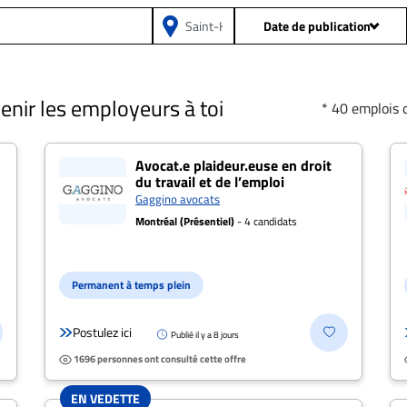
Date de publication
Depuis 24h
Prof
venir les employeurs à toi
* 40 emplois 
Depuis 2 jours
Date de publicatio
cat.e droit du travail" à S
Depuis 5 jours
Avocat.e plaideur.euse en droit
du travail et de l’emploi
Gaggino avocats
Salaire: Tou
Depuis 15 jours
Montréal (Présentiel)
- 4 candidats
Toutes les offres
Dis
Permanent à temps plein
Type 
Postulez ici
Publié il y a 8 jours
1696 personnes ont consulté cette offre
Présentiel
Postulez
EN VEDETTE