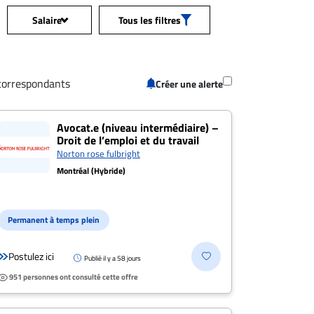
Salaire
Tous les filtres
Tous les
ession
+
salaires
correspondants
Créer une alerte
n: Toutes les offres
+
50 000$+
aint-Hyacinthe
Avocat.e (niveau intermédiaire) –
Droit de l’emploi et du travail
70 000$+
Norton rose fulbright
s les salaires
+
Montréal (Hybride)
90 000$+
tance
+
120 000$+
Permanent à temps plein
150 000$+
de poste
+
Postulez ici
Publié il y a 58 jours
951 personnes ont consulté cette offre
200 000$+
/Télétravail
+
Postulez