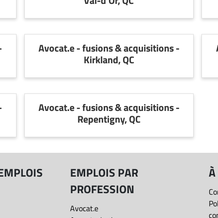
Val-d'Or, QC
-
Avocat.e - fusions & acquisitions -
Kirkland, QC
-
Avocat.e - fusions & acquisitions -
Repentigny, QC
 EMPLOIS
EMPLOIS PAR
À
PROFESSION
Co
Po
Avocat.e
co