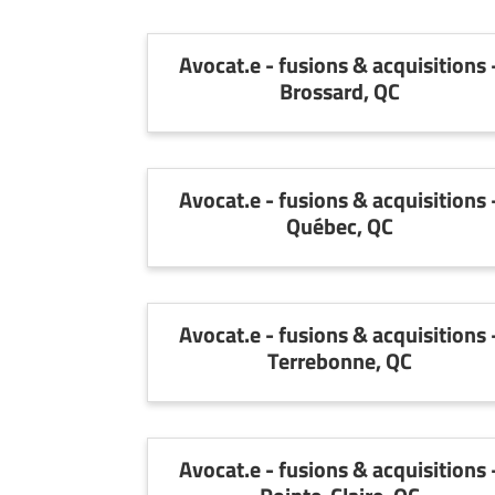
ET
EMPLOIS
Avocat.e - fusions & acquisitions 
Brossard, QC
AVOCATS
ET
JURISTES
Avocat.e - fusions & acquisitions 
Québec, QC
Offres
d'emploi
Formation
Continue
Avocat.e - fusions & acquisitions 
Métiers
Terrebonne, QC
Scoop?
CABINETS
ET
Avocat.e - fusions & acquisitions 
ENTREPRISES