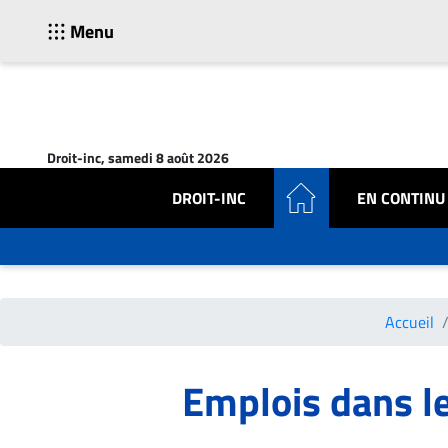
Menu
ACTUALITÉS
Accueil
Droit-inc, samedi 8 août 2026
En
Continu
DROIT-INC
EN CONTINU
Nominations
Bureaux
Conseillers
Juridiques
Accueil
Campus
Carrière
Emplois dans le
Archives
CARRIÈRE