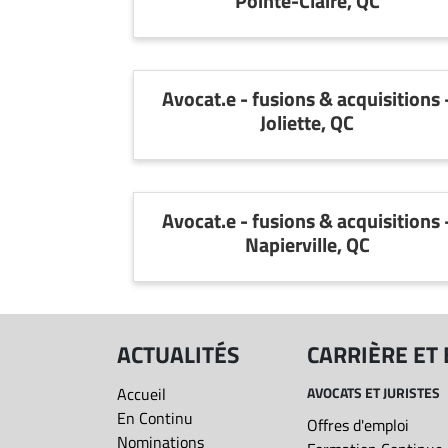
Pointe-Claire, QC
Espace
entreprises
Page
Avocat.e - fusions & acquisitions 
entreprises
Joliette, QC
Publier
un
emploi
Publicité
Avocat.e - fusions & acquisitions 
Solutions de
Napierville, QC
recrutements
TROUVEZ-
NOUS
ACTUALITÉS
CARRIÈRE ET
Nous
Accueil
AVOCATS ET JURISTES
joindre
En Continu
Offres d'emploi
Nominations
À