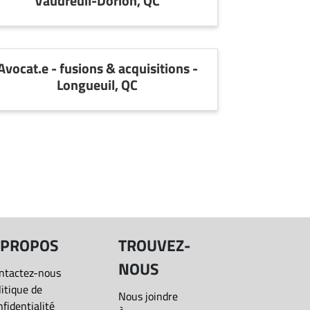
Vaudreuil-Dorion, QC
Avocat.e - fusions & acquisitions -
Longueuil, QC
 PROPOS
TROUVEZ-
NOUS
ntactez-nous
litique de
Nous joindre
nfidentialité