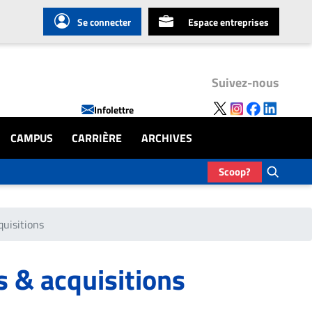
Se connecter
Espace entreprises
Suivez-nous
Infolettre
CAMPUS
CARRIÈRE
ARCHIVES
Scoop?
quisitions
s & acquisitions