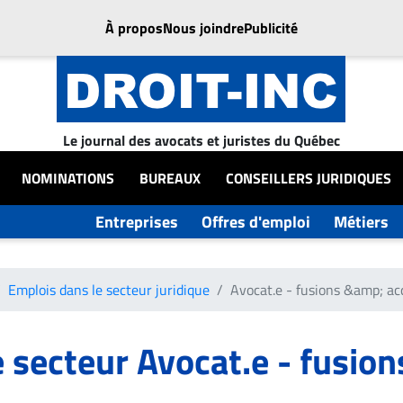
À propos
Nous joindre
Publicité
Le journal des avocats et juristes du Québec
NOMINATIONS
BUREAUX
CONSEILLERS JURIDIQUES
Entreprises
Offres d'emploi
Métiers
Emplois dans le secteur juridique
Avocat.e - fusions &amp; ac
 secteur Avocat.e - fusion