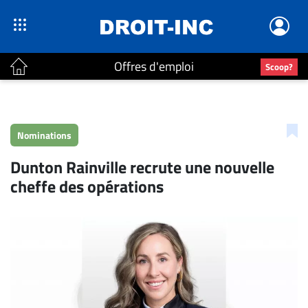
Offres d'emploi
Scoop?
ACTUALITÉS
Accueil
Nominations
En
Dunton Rainville recrute une nouvelle
Continu
cheffe des opérations
Nominations
Bureaux
Conseillers
Juridiques
Campus
Carrière