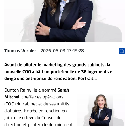
Archives
CARRIÈRE
ET
EMPLOIS
AVOCATS
Thomas Vernier
2026-06-03 13:15:28
ET
Avant de piloter le marketing des grands cabinets, la
JURISTES
nouvelle COO a bâti un portefeuille de 36 logements et
Offres
dirigé une entreprise de rénovation. Portrait…
d'emploi
Dunton Rainville a nommé
Sarah
Formation
Mitchell
cheffe des opérations
Continue
(COO) du cabinet et de ses unités
Métiers
d'affaires. Entrée en fonction en
Scoop?
juin, elle relève du Conseil de
direction et pilotera le déploiement
CABINETS