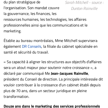
du plan stratégique de
Sarah Mitchell - source :
ET
l'organisation. Son mandat couvre
Dunton Rainville
ENTREPRISES
la gouvernance, les finances, les
ressources humaines, les technologies, les affaires
Espace
professionnelles ainsi que les communications et le
entreprises
marketing.
Page
entreprises
Établie au bureau montréalais, Mme Mitchell supervisera
également
DR Conseils
, la filiale du cabinet spécialisée en
Publier
santé et sécurité du travail.
un
emploi
« Sa capacité à aligner les structures aux objectifs d'affaires
Publicité
sera un atout majeur pour soutenir notre croissance », a
Solutions de
déclaré par communiqué Me
Jean-Jacques Rainville
,
recrutements
président du Conseil de direction. La principale intéressée dit
vouloir contribuer à la croissance d'un cabinet établi depuis
TROUVEZ-
plus de 70 ans, dans un secteur juridique en pleine
NOUS
transformation.
Douze ans dans le marketing des services professionnels