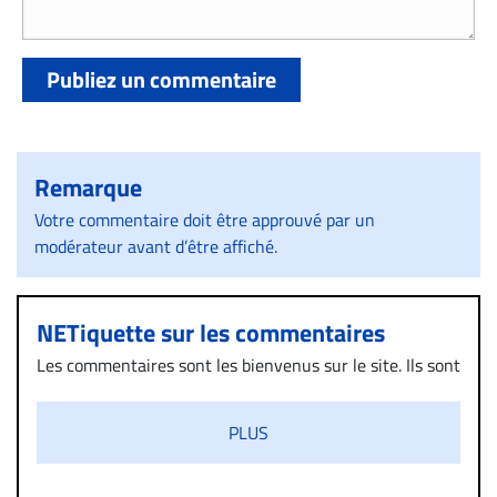
Publiez un commentaire
Remarque
Votre commentaire doit être approuvé par un
modérateur avant d’être affiché.
NETiquette sur les commentaires
Les commentaires sont les bienvenus sur le site. Ils sont
validés par la Rédaction avant d’être publiés et exclus
s’ils présentent un caractère injurieux, raciste ou
PLUS
diffamatoire. Si malgré cette politique de modération,
un commentaire publié sur le site vous dérange, prenez