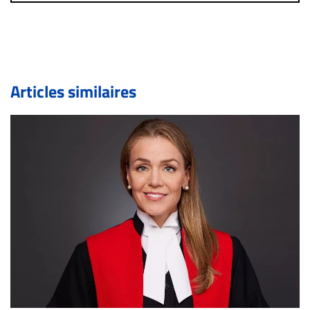
immédiatement contact par courriel (info@droit-
inc.com) avec la Rédaction. Si votre demande apparait
légitime, le commentaire sera retiré sur le champ. Vous
pouvez également utiliser l’espace dédié aux
commentaires pour publier, dans les mêmes conditions
de validation, un droit de réponse.
Articles similaires
Bien à vous,
La Rédaction de Droit-inc.com