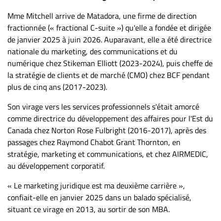
Nous
joindre
Mme Mitchell arrive de Matadora, une firme de direction
fractionnée (« fractional C-suite ») qu'elle a fondée et dirigée
À
de janvier 2025 à juin 2026. Auparavant, elle a été directrice
propos
nationale du marketing, des communications et du
Infolettre
numérique chez Stikeman Elliott (2023-2024), puis cheffe de
S’abonner
la stratégie de clients et de marché (CMO) chez BCF pendant
FAQ
plus de cinq ans (2017-2023).
Politique de
Son virage vers les services professionnels s'était amorcé
confidentialité
comme directrice du développement des affaires pour l'Est du
Canada chez Norton Rose Fulbright (2016-2017), après des
passages chez Raymond Chabot Grant Thornton, en
stratégie, marketing et communications, et chez AIRMEDIC,
au développement corporatif.
« Le marketing juridique est ma deuxième carrière »,
confiait-elle en janvier 2025 dans un balado spécialisé,
situant ce virage en 2013, au sortir de son MBA.