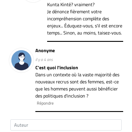
Nous
Kunta Kinté? vraiment?
joindre
Je dénonce fièrement votre
À
incompréhension complète des
propos
enjeux... Éduquez-vous, s'il est encore
temps... Sinon, au moins, taisez-vous.
Infolettre
S’abonner
Anonyme
FAQ
il y a 4 ans
Politique de
C'est quoi l'inclusion
confidentialité
Dans un contexte où la vaste majorité des
nouveaux recrus sont des femmes, est-ce
que les hommes peuvent aussi bénéficier
des politiques d'inclusion ?
Répondre