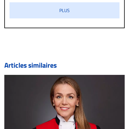
s’ils présentent un caractère injurieux, raciste ou
PLUS
diffamatoire. Si malgré cette politique de modération,
un commentaire publié sur le site vous dérange, prenez
immédiatement contact par courriel (info@droit-
inc.com) avec la Rédaction. Si votre demande apparait
légitime, le commentaire sera retiré sur le champ. Vous
pouvez également utiliser l’espace dédié aux
commentaires pour publier, dans les mêmes conditions
de validation, un droit de réponse.
Articles similaires
Bien à vous,
La Rédaction de Droit-inc.com