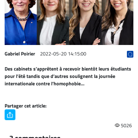
Archives
CARRIÈRE
ET
EMPLOIS
AVOCATS
Gabriel Poirier
2022-05-20 14:15:00
ET
Des cabinets s’apprêtent à recevoir bientôt leurs étudiants
JURISTES
pour l’été tandis que d’autres soulignent la journée
Offres
internationale contre l’homophobie…
d'emploi
Formation
Continue
Partager cet article:
Métiers
Scoop?
5026
CABINETS
3 commentaires