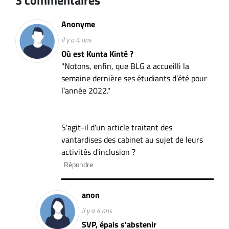
ET
ENTREPRISES
Anonyme
il y a 4 ans
Espace
Où est Kunta Kinté ?
entreprises
"Notons, enfin, que BLG a accueilli la
Page
semaine dernière ses étudiants d’été pour
entreprises
l’année 2022."
Publier
un
emploi
S'agit-il d'un article traitant des
Publicité
vantardises des cabinet au sujet de leurs
activités d'inclusion ?
Solutions de
Répondre
recrutements
TROUVEZ-
anon
NOUS
il y a 4 ans
SVP, épais s'abstenir