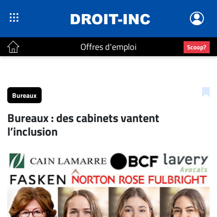
Offres d'emploi
Scoop?
ACTUALITÉS
Accueil
Bureaux
En
Bureaux : des cabinets vantent
Continu
l’inclusion
Nominations
Bureaux
Conseillers
Juridiques
Campus
Carrière