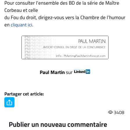
Nous
Pour consulter l'ensemble des BD de la série de Maître
joindre
Corbeau et celle
À
du Fou du droit, dirigez-vous vers la Chambre de l’humour
propos
en
.
cliquant ici
Infolettre
S’abonner
FAQ
Politique de
confidentialité
Paul Martin
sur
Partager cet article:
3408
Publier un nouveau commentaire