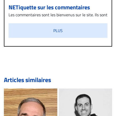
NETiquette sur les commentaires
Les commentaires sont les bienvenus sur le site. Ils sont
validés par la Rédaction avant d’être publiés et exclus
s’ils présentent un caractère injurieux, raciste ou
PLUS
diffamatoire. Si malgré cette politique de modération,
un commentaire publié sur le site vous dérange, prenez
immédiatement contact par courriel (info@droit-
inc.com) avec la Rédaction. Si votre demande apparait
légitime, le commentaire sera retiré sur le champ. Vous
pouvez également utiliser l’espace dédié aux
commentaires pour publier, dans les mêmes conditions
de validation, un droit de réponse.
Articles similaires
Bien à vous,
La Rédaction de Droit-inc.com