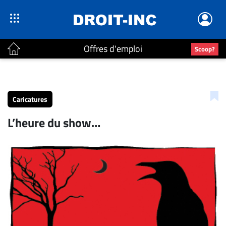
Offres d'emploi
Scoop?
ACTUALITÉS
Accueil
Caricatures
En
L’heure du show…
Continu
Nominations
Bureaux
Conseillers
Juridiques
Campus
Carrière