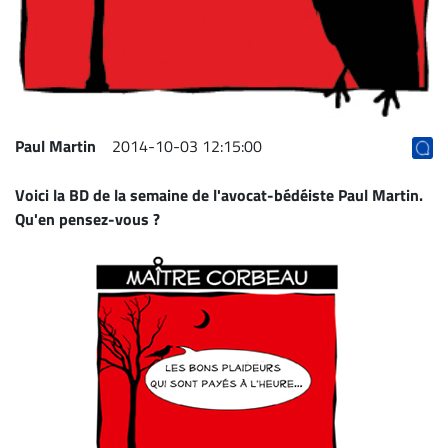
Archives
CARRIÈRE
ET
EMPLOIS
Paul Martin
2014-10-03 12:15:00
AVOCATS
Voici la BD de la semaine de l'avocat-bédéiste
Paul Martin
.
ET
Qu'en pensez-vous ?
JURISTES
Offres
d'emploi
Formation
Continue
Métiers
Scoop?
CABINETS