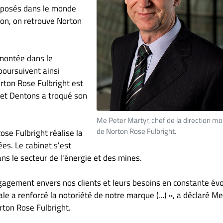
imposés dans le monde
ion, on retrouve Norton
 montée dans le
poursuivent ainsi
rton Rose Fulbright est
 et Dentons a troqué son
Me Peter Martyr, chef de la direction mo
de Norton Rose Fulbright.
ose Fulbright réalise la
es. Le cabinet s'est
s le secteur de l'énergie et des mines.
gagement envers nos clients et leurs besoins en constante évo
le a renforcé la notoriété de notre marque (…) », a déclaré M
orton Rose Fulbright.