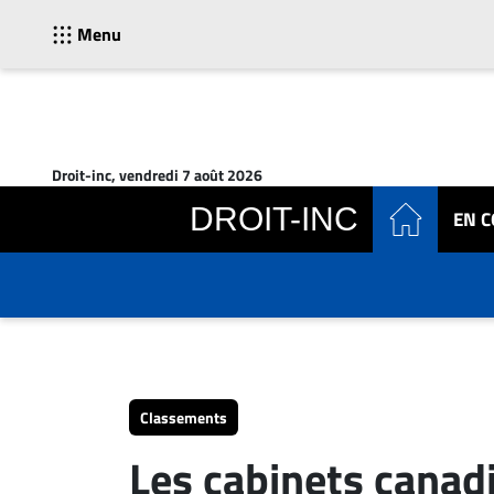
Menu
ACTUALITÉS
Accueil
Droit-inc, vendredi 7 août 2026
En
DROIT-INC
EN 
Continu
Nominations
Bureaux
Conseillers
Juridiques
Campus
Carrière
Classements
Archives
Les cabinets canadi
CARRIÈRE