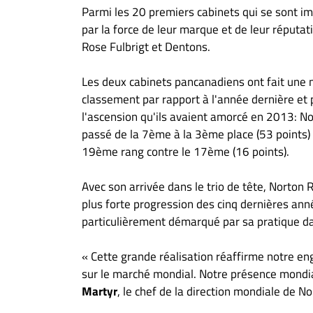
À
Parmi les 20 premiers cabinets qui se sont 
propos
par la force de leur marque et de leur réputat
Infolettre
Rose Fulbrigt et Dentons.
S’abonner
Les deux cabinets pancanadiens ont fait une
FAQ
classement par rapport à l'année dernière et 
Politique de
l'ascension qu'ils avaient amorcé en 2013: No
confidentialité
passé de la 7ème à la 3ème place (53 points)
19ème rang contre le 17ème (16 points).
Avec son arrivée dans le trio de tête, Norton R
plus forte progression des cinq dernières anné
particulièrement démarqué par sa pratique dan
« Cette grande réalisation réaffirme notre en
sur le marché mondial. Notre présence mondia
Martyr
, le chef de la direction mondiale de N