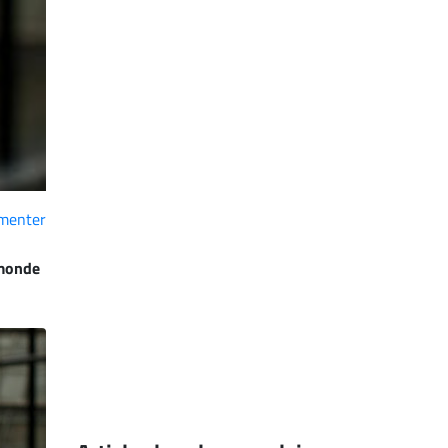
menter
 monde