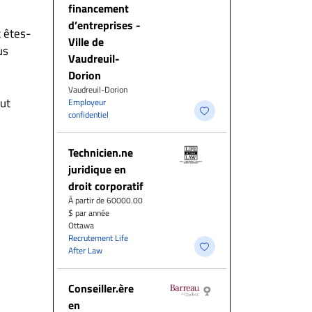
financement
d’entreprises -
 êtes-
Ville de
us
Vaudreuil-
Dorion
Vaudreuil-Dorion
out
Employeur
confidentiel
Technicien.ne
juridique en
droit corporatif
À partir de 60000.00
$ par année
Ottawa
Recrutement Life
After Law
Conseiller.ère
en