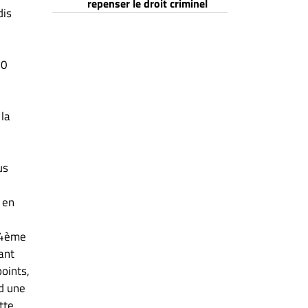
repenser le droit criminel
dis
20
la
us
u
 en
 4ème
ant
oints,
d une
tte