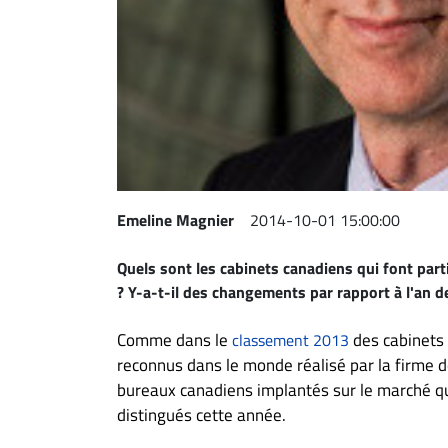
Espace
entreprises
Page
entreprises
Publier
un
emploi
Emeline Magnier
2014-10-01 15:00:00
Publicité
Solutions de
Quels sont les cabinets canadiens qui font par
recrutements
? Y-a-t-il des changements par rapport à l'an de
TROUVEZ-
Comme dans le
des cabinets 
classement 2013
NOUS
reconnus dans le monde réalisé par la firme
bureaux canadiens implantés sur le marché q
Nous
distingués cette année.
joindre