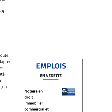
9,5
coute
adapter
EMPLOIS
nt
nté
EN VEDETTE
n
açon
Notaire en
droit
immobilier
commercial et