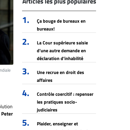
Articles les plus populaires
1.
Ça bouge de bureaux en
bureaux!
2.
La Cour supérieure saisie
d’une autre demande en
déclaration d’inhabilité
3.
ndiale
Une recrue en droit des
affaires
4.
Contrôle coercitif : repenser
les pratiques socio-
lution
judiciaires
e
Peter
5.
Plaider, enseigner et