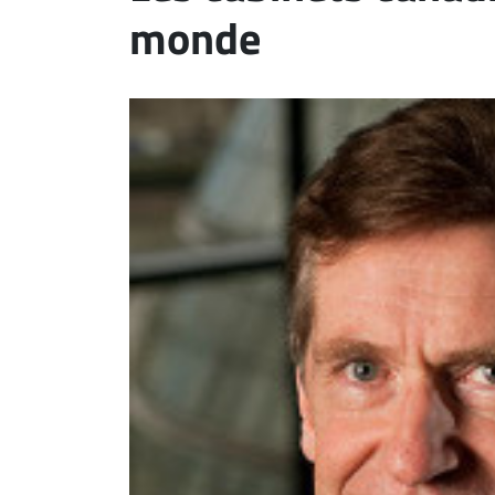
monde
ET
EMPLOIS
AVOCATS
ET
JURISTES
Offres
d'emploi
Formation
Continue
Métiers
Scoop?
CABINETS
ET
ENTREPRISES