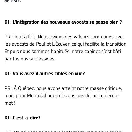
de PME.
Nous
joindre
À
DI : L’intégration des nouveaux avocats se passe bien ?
propos
Infolettre
PR : Tout à fait. Nous avions des valeurs communes avec
S’abonner
les avocats de Pouliot L’Écuyer, ce qui facilite la transition.
Et puis nous sommes habitués, notre cabinet s’est bâti
FAQ
par fusions successives.
Politique de
confidentialité
DI : Vous avez d’autres cibles en vue?
PR : À Québec, nous avons atteint notre masse critique,
mais pour Montréal nous n’avons pas dit notre dernier
mot !
DI : C'est-à-dire?