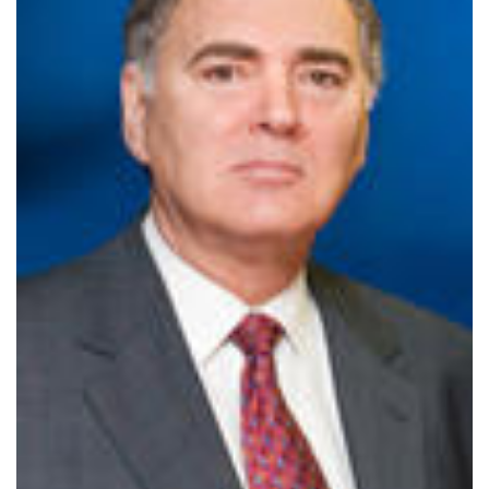
Archives
CARRIÈRE
ET
EMPLOIS
AVOCATS
ET
JURISTES
Offres
d'emploi
Formation
Continue
Métiers
Scoop?
CABINETS