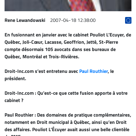
ET
ENTREPRISES
Rene Lewandowski
2007-04-18 12:38:00
Espace
entreprises
En fusionnant en janvier avec le cabinet Pouliot L’Ecuyer, de
Page
Québec, Joli-Cœur, Lacasse, Geoffrion, Jetté, St-Pierre
entreprises
compte désormais 105 avocats dans ses bureaux de
Québec, Montréal et Trois-Rivières.
Publier
un
Droit-Inc.com s’est entretenu avec
Paul Routhier
, le
emploi
président.
Publicité
Solutions de
Droit-Inc.com : Qu’est-ce que cette fusion apporte à votre
recrutements
cabinet ?
TROUVEZ-
Paul Routhier : Des domaines de pratique complémentaires,
NOUS
notamment en Droit municipal à Québec, ainsi qu’en Droit
des affaires. Pouliot L’Écuyer avait aussi une belle clientèle