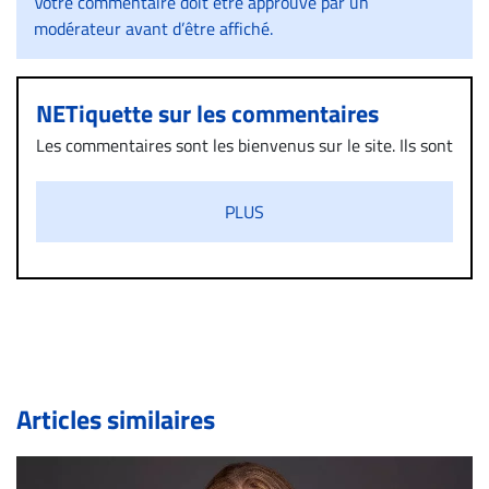
Votre commentaire doit être approuvé par un
modérateur avant d’être affiché.
NETiquette sur les commentaires
Les commentaires sont les bienvenus sur le site. Ils sont
validés par la Rédaction avant d’être publiés et exclus
s’ils présentent un caractère injurieux, raciste ou
PLUS
diffamatoire. Si malgré cette politique de modération,
un commentaire publié sur le site vous dérange, prenez
immédiatement contact par courriel (info@droit-
inc.com) avec la Rédaction. Si votre demande apparait
légitime, le commentaire sera retiré sur le champ. Vous
pouvez également utiliser l’espace dédié aux
commentaires pour publier, dans les mêmes conditions
de validation, un droit de réponse.
Articles similaires
Bien à vous,