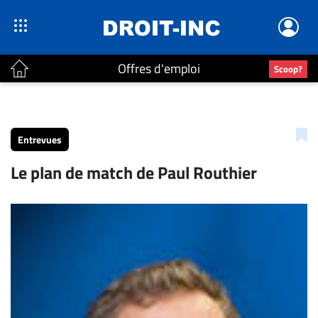
Offres d'emploi
Scoop?
ACTUALITÉS
Accueil
Entrevues
En
Le plan de match de Paul Routhier
Continu
Nominations
Bureaux
Conseillers
Juridiques
Campus
Carrière