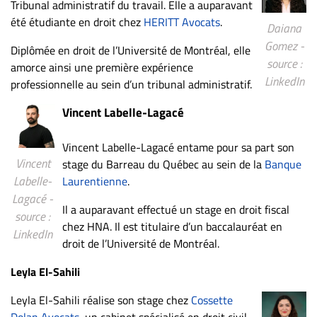
Tribunal administratif du travail. Elle a auparavant
ET
été étudiante en droit chez
HERITT Avocats
.
Daiana
ENTREPRISES
Gomez -
Diplômée en droit de l’Université de Montréal, elle
Espace
source :
amorce ainsi une première expérience
entreprises
LinkedIn
professionnelle au sein d’un tribunal administratif.
Page
Vincent Labelle-Lagacé
entreprises
Publier
Vincent Labelle-Lagacé entame pour sa part son
un
Vincent
stage du Barreau du Québec au sein de la
Banque
emploi
Labelle-
Laurentienne
.
Publicité
Lagacé -
Il a auparavant effectué un stage en droit fiscal
Solutions de
source :
chez HNA. Il est titulaire d’un baccalauréat en
recrutements
LinkedIn
droit de l’Université de Montréal.
TROUVEZ-
Leyla El-Sahili
NOUS
Leyla El-Sahili réalise son stage chez
Cossette
Dolan Avocats
, un cabinet spécialisé en droit civil