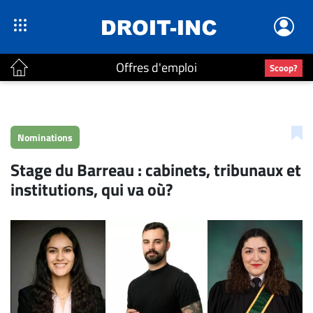
Offres d'emploi
Scoop?
ACTUALITÉS
Accueil
Nominations
En
Stage du Barreau : cabinets, tribunaux et
Continu
institutions, qui va où?
Nominations
Bureaux
Conseillers
Juridiques
Campus
Carrière