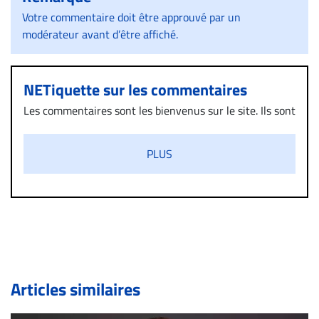
Votre commentaire doit être approuvé par un
modérateur avant d’être affiché.
NETiquette sur les commentaires
Les commentaires sont les bienvenus sur le site. Ils sont
validés par la Rédaction avant d’être publiés et exclus
s’ils présentent un caractère injurieux, raciste ou
PLUS
diffamatoire. Si malgré cette politique de modération,
un commentaire publié sur le site vous dérange, prenez
immédiatement contact par courriel (info@droit-
inc.com) avec la Rédaction. Si votre demande apparait
légitime, le commentaire sera retiré sur le champ. Vous
pouvez également utiliser l’espace dédié aux
commentaires pour publier, dans les mêmes conditions
de validation, un droit de réponse.
Articles similaires
Bien à vous,