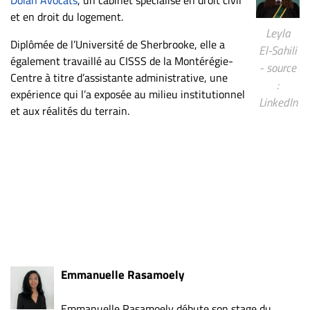
Nous
et en droit du logement.
joindre
Leyla
À
Diplômée de l’Université de Sherbrooke, elle a
El-Sahili
propos
également travaillé au CISSS de la Montérégie-
- source
Centre à titre d’assistante administrative, une
Infolettre
:
expérience qui l’a exposée au milieu institutionnel
S’abonner
LinkedIn
et aux réalités du terrain.
FAQ
Politique de
confidentialité
Emmanuelle Rasamoely
Emmanuelle Rasamoely débute son stage du