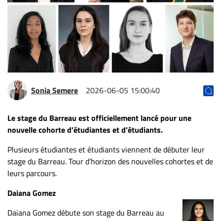
Archives
CARRIÈRE
ET
EMPLOIS
AVOCATS
Sonia Semere
2026-06-05 15:00:40
ET
JURISTES
Le stage du Barreau est officiellement lancé pour une
nouvelle cohorte d’étudiantes et d’étudiants.
Offres
d'emploi
Plusieurs étudiantes et étudiants viennent de débuter leur
Formation
stage du Barreau. Tour d’horizon des nouvelles cohortes et de
Continue
leurs parcours.
Métiers
Daiana Gomez
Scoop?
Daiana Gomez débute son stage du Barreau au
CABINETS