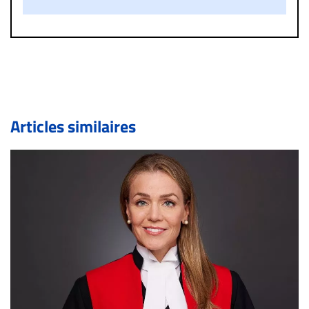
diffamatoire. Si malgré cette politique de modération,
un commentaire publié sur le site vous dérange, prenez
immédiatement contact par courriel (info@droit-
inc.com) avec la Rédaction. Si votre demande apparait
légitime, le commentaire sera retiré sur le champ. Vous
pouvez également utiliser l’espace dédié aux
commentaires pour publier, dans les mêmes conditions
de validation, un droit de réponse.
Articles similaires
Bien à vous,
La Rédaction de Droit-inc.com