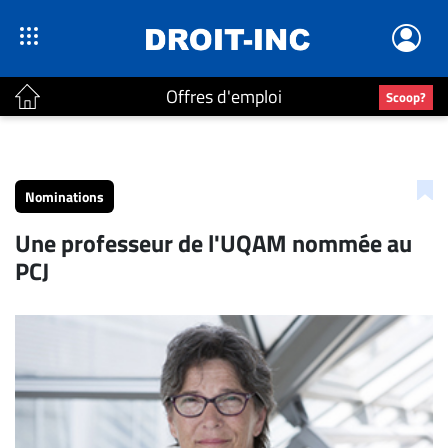
Offres d'emploi
Scoop?
ACTUALITÉS
Accueil
Nominations
En
Une professeur de l'UQAM nommée au
Continu
PCJ
Nominations
Bureaux
Conseillers
Juridiques
Campus
Carrière