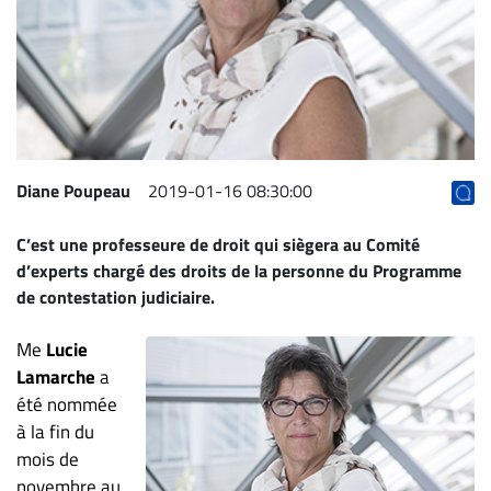
Archives
CARRIÈRE
ET
EMPLOIS
AVOCATS
Diane Poupeau
2019-01-16 08:30:00
ET
C’est une professeure de droit qui siègera au Comité
JURISTES
d’experts chargé des droits de la personne du Programme
Offres
de contestation judiciaire.
d'emploi
Me
Lucie
Formation
Continue
Lamarche
a
été nommée
Métiers
à la fin du
Scoop?
mois de
CABINETS
novembre au