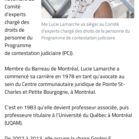
ET
Comité
d'experts
ENTREPRISES
chargé des
Me Lucie Lamarche va sièger au Comité
Espace
droits de
d’experts chargé des droits de la personne du
entreprises
personne du
Programme de contestation judiciaire.
Page
Programme
entreprises
de contestation judiciaire (PCJ).
Publier
un
Membre du Barreau de Montréal, Lucie Lamarche a
emploi
commencé sa carrière en 1978 en tant qu'avocate au
sein du Centre communautaire juridique de Pointe St-
Publicité
Charles et Petite Bourgogne, à Montréal.
Solutions de
recrutements
C'est en 1983 qu'elle devient professeur associée, puis
TROUVEZ-
professeure titulaire à l'Université du Québec à Montréal
NOUS
(UQAM).
De 2007 à 2013, elle occupe la chaire Gordon F.